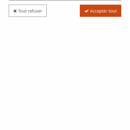
Tout refuser
Accepter tout
Billet USA 10 Dollars - New Orleans Canal and
Banking Co. - 18xx - non émis
Réf. :
NCB11250
Type produit
Billet
Date/Année
1850-1859