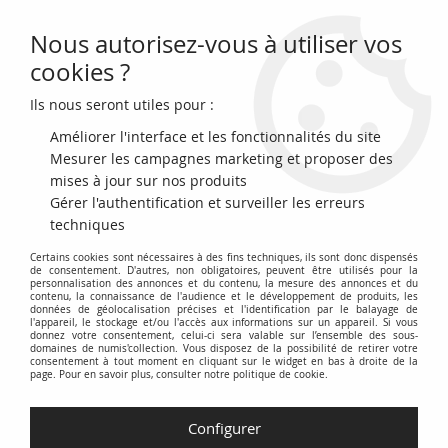
Nous autorisez-vous à utiliser vos
0
cookies ?
Ils nous seront utiles pour :
Accueil
>
Archivage
>
archivage-Billets du Monde
>
USA 10 Dollars -
New Orleans Canal and Banking Co. - 18xx - non émis
Améliorer l'interface et les fonctionnalités du site
Mesurer les campagnes marketing et proposer des
mises à jour sur nos produits
Gérer l'authentification et surveiller les erreurs
techniques
Certains cookies sont nécessaires à des fins techniques, ils sont donc dispensés
de consentement. D'autres, non obligatoires, peuvent être utilisés pour la
personnalisation des annonces et du contenu, la mesure des annonces et du
contenu, la connaissance de l'audience et le développement de produits, les
données de géolocalisation précises et l'identification par le balayage de
l'appareil, le stockage et/ou l'accès aux informations sur un appareil. Si vous
donnez votre consentement, celui-ci sera valable sur l’ensemble des sous-
domaines de numis'collection. Vous disposez de la possibilité de retirer votre
consentement à tout moment en cliquant sur le widget en bas à droite de la
page. Pour en savoir plus, consulter notre politique de cookie.
Configurer