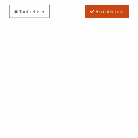
Tout refuser
Accepter tout
Billet Turquie 10 Yeni Turk Lirasi - Pdt Ataturk -
Cahit Arf - 2009 (2020-2021) - P.NEW
Réf. :
100120401
Type produit
Billet
Date/Année
2020