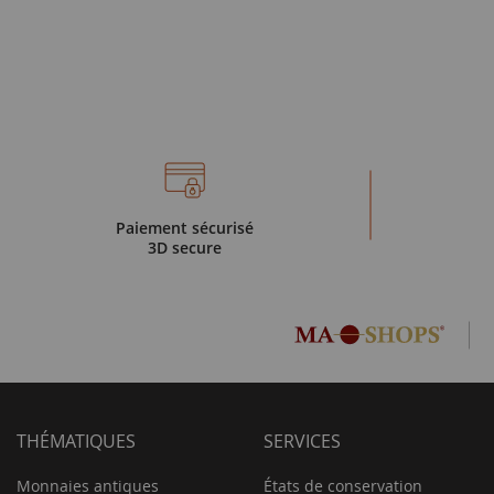
Paiement sécurisé
3D secure
THÉMATIQUES
SERVICES
Monnaies antiques
États de conservation