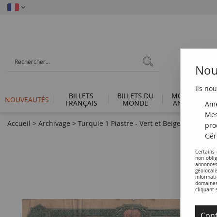
Nous
Ils nou
BILLETS
BILLETS DU
MONNAIES
NOUVEAUTÉS
FRANÇAIS
MONDE
ANTIQUES
Amé
Mes
Accueil
>
Archivage
>
Turquie 1 Piastre - Vert et Beige - B+ - 1916
pro
Gér
Certains
non obli
annonces
géolocal
informati
domaines 
cliquant 
Conf