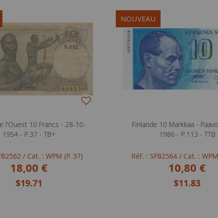
NOUVEAU
e l'Ouest 10 Francs - 28-10-
Finlande 10 Markkaa - Paavo
1954 - P.37 - TB+
1986 - P.113 - TTB
SFB2562
/ Cat. : WPM (P. 37)
Réf. : SFB2564
/ Cat. : WPM
18,00 €
10,80 €
$19.71
$11.83