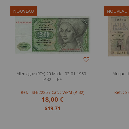
NOUVEAU
NOUVEAU
Allemagne (RFA) 20 Mark - 02-01-1980 -
Afrique d
P.32 - TB+
Réf. : SFB2225
/ Cat. : WPM (P. 32)
Réf. : 
18,00 €
$19.71