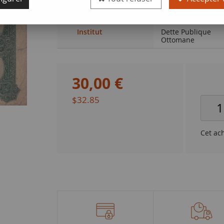
Qualité
B+
Institut
Dette Publique
Ottomane
30
,
00
€
$32.85
Cet ac