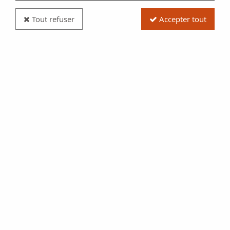
Tout refuser
Accepter tout
Pièce Japon 1 Yen - Dragon - Meiji An 3 - 1870 -
Argent
Réf. :
NCP5543
Type produit
Pièce
Date/Année
1870
Catalogue
Word coins (KM. Y.5.1)
Pays
Japon
Qualité
SPL