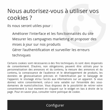
Nous autorisez-vous à utiliser vos
0
cookies ?
Ils nous seront utiles pour :
Accueil
>
Monnaies du monde
>
Monnaies d'Asie
>
Japon
>
Japon 1 Yen
- Dragon - Meiji An 3 - 1870 - Argent
Améliorer l'interface et les fonctionnalités du site
Mesurer les campagnes marketing et proposer des
mises à jour sur nos produits
Gérer l'authentification et surveiller les erreurs
techniques
Certains cookies sont nécessaires à des fins techniques, ils sont donc dispensés
de consentement. D'autres, non obligatoires, peuvent être utilisés pour la
personnalisation des annonces et du contenu, la mesure des annonces et du
contenu, la connaissance de l'audience et le développement de produits, les
données de géolocalisation précises et l'identification par le balayage de
l'appareil, le stockage et/ou l'accès aux informations sur un appareil. Si vous
donnez votre consentement, celui-ci sera valable sur l’ensemble des sous-
domaines de numis'collection. Vous disposez de la possibilité de retirer votre
consentement à tout moment en cliquant sur le widget en bas à droite de la
page. Pour en savoir plus, consulter notre politique de cookie.
Configurer