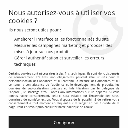
Nous autorisez-vous à utiliser vos
0
cookies ?
Ils nous seront utiles pour :
Accueil
>
Monnaies françaises (470 à 2002)
>
Médailles (depuis 1500)
>
France Mariage - Médaille Argent, Petit, Union F & C - 14 Juin 1904
Améliorer l'interface et les fonctionnalités du site
Mesurer les campagnes marketing et proposer des
NOUVEAU
mises à jour sur nos produits
Gérer l'authentification et surveiller les erreurs
techniques
Certains cookies sont nécessaires à des fins techniques, ils sont donc dispensés
de consentement. D'autres, non obligatoires, peuvent être utilisés pour la
personnalisation des annonces et du contenu, la mesure des annonces et du
contenu, la connaissance de l'audience et le développement de produits, les
données de géolocalisation précises et l'identification par le balayage de
l'appareil, le stockage et/ou l'accès aux informations sur un appareil. Si vous
donnez votre consentement, celui-ci sera valable sur l’ensemble des sous-
domaines de numis'collection. Vous disposez de la possibilité de retirer votre
consentement à tout moment en cliquant sur le widget en bas à droite de la
page. Pour en savoir plus, consulter notre politique de cookie.
Configurer