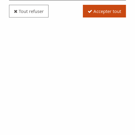
Tout refuser
Accepter tout
France Mariage - Médaille Argent, Petit, Union F
& C - 14 Juin 1904
Réf. :
SFM321
Type produit
Pièce