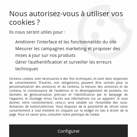
Nous autorisez-vous à utiliser vos
0
cookies ?
Ils nous seront utiles pour :
Accueil
>
Billets Français
>
Billets de Nécéssités par Département
>
Eure Evreux
>
France 50 Centimes - Ville de Louviers - Emission
Améliorer l'interface et les fonctionnalités du site
Municipale - 27-02-1916
Mesurer les campagnes marketing et proposer des
mises à jour sur nos produits
NOUVEAU
Gérer l'authentification et surveiller les erreurs
techniques
Certains cookies sont nécessaires à des fins techniques, ils sont donc dispensés
de consentement. D'autres, non obligatoires, peuvent être utilisés pour la
personnalisation des annonces et du contenu, la mesure des annonces et du
contenu, la connaissance de l'audience et le développement de produits, les
données de géolocalisation précises et l'identification par le balayage de
l'appareil, le stockage et/ou l'accès aux informations sur un appareil. Si vous
donnez votre consentement, celui-ci sera valable sur l’ensemble des sous-
domaines de numis'collection. Vous disposez de la possibilité de retirer votre
consentement à tout moment en cliquant sur le widget en bas à droite de la
page. Pour en savoir plus, consulter notre politique de cookie.
Configurer