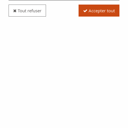
Tout refuser
Accepter tout
Billet France 50 Centimes - Ville de Louviers -
Emission Municipale - 27-02-1916
Réf. :
NCB13767