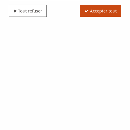
Tout refuser
Accepter tout
Billet France 20 Francs - Science et Travail - 22-02-
1940 - Série T.390 - F.12.02
Réf. :
100118823