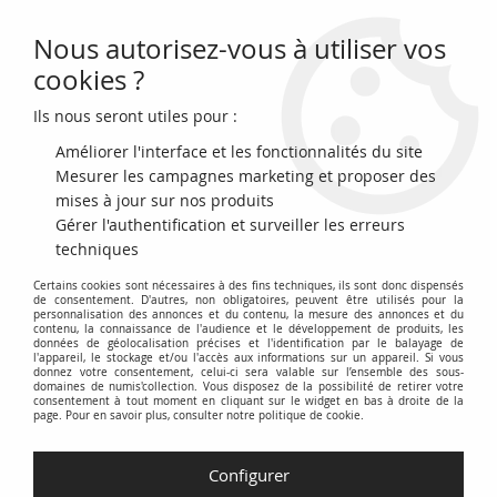
Nous autorisez-vous à utiliser vos
0
cookies ?
Ils nous seront utiles pour :
Accueil
>
Billets Français
>
Billets Banque de France
>
Billets 20 Francs
>
Science et Travail type 1940 (1939-1942)
>
France 20 Francs - Science
Améliorer l'interface et les fonctionnalités du site
et Travail - 22-02-1940 - Série T.390 - F.12.02
Mesurer les campagnes marketing et proposer des
mises à jour sur nos produits
PROMO
-
20
€
Gérer l'authentification et surveiller les erreurs
techniques
Certains cookies sont nécessaires à des fins techniques, ils sont donc dispensés
de consentement. D'autres, non obligatoires, peuvent être utilisés pour la
personnalisation des annonces et du contenu, la mesure des annonces et du
contenu, la connaissance de l'audience et le développement de produits, les
données de géolocalisation précises et l'identification par le balayage de
l'appareil, le stockage et/ou l'accès aux informations sur un appareil. Si vous
donnez votre consentement, celui-ci sera valable sur l’ensemble des sous-
domaines de numis'collection. Vous disposez de la possibilité de retirer votre
consentement à tout moment en cliquant sur le widget en bas à droite de la
page. Pour en savoir plus, consulter notre politique de cookie.
Configurer