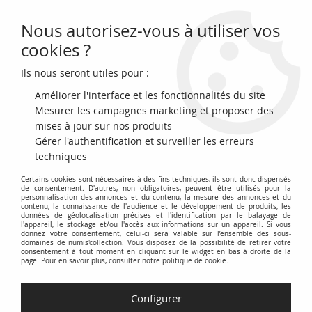
Nous autorisez-vous à utiliser vos
0
cookies ?
Ils nous seront utiles pour :
Accueil
>
Monnaies françaises (470 à 2002)
>
Monnaies Modernes (1789 à 2002)
>
2 francs
>
France 2 Francs
Améliorer l'interface et les fonctionnalités du site
Chambres de Commerce de France - 1926
Mesurer les campagnes marketing et proposer des
mises à jour sur nos produits
Gérer l'authentification et surveiller les erreurs
techniques
Certains cookies sont nécessaires à des fins techniques, ils sont donc dispensés
de consentement. D'autres, non obligatoires, peuvent être utilisés pour la
personnalisation des annonces et du contenu, la mesure des annonces et du
contenu, la connaissance de l'audience et le développement de produits, les
données de géolocalisation précises et l'identification par le balayage de
l'appareil, le stockage et/ou l'accès aux informations sur un appareil. Si vous
donnez votre consentement, celui-ci sera valable sur l’ensemble des sous-
domaines de numis'collection. Vous disposez de la possibilité de retirer votre
consentement à tout moment en cliquant sur le widget en bas à droite de la
page. Pour en savoir plus, consulter notre politique de cookie.
Configurer