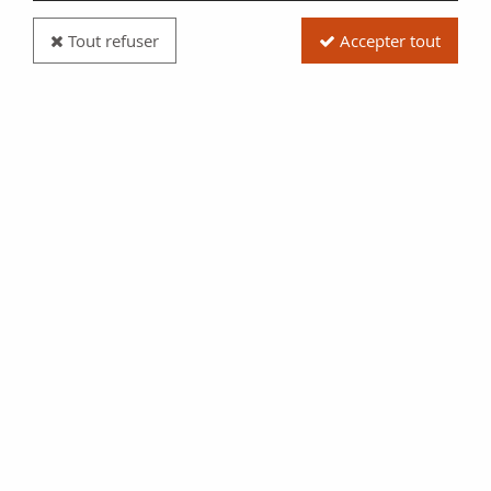
Tout refuser
Accepter tout
Pièce France 2 Francs Chambres de Commerce de
France - 1926
Réf. :
NCP5930
Type produit
Pièce
Date/Année
1926
Catalogue
Monnaies Françaises (Gad
533)
Pays
France