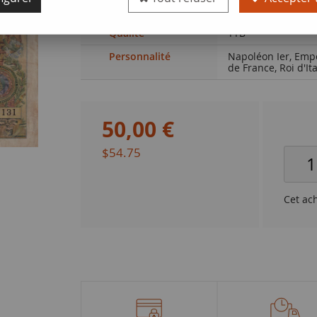
de France (F. 59.12
Qualité
TTB
Personnalité
Napoléon Ier, Emp
de France, Roi d'Ita
50
,
00
€
$54.75
Cet ac