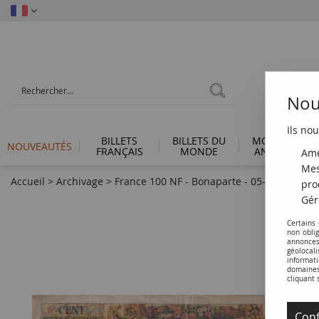
Nous
Ils nou
BILLETS
BILLETS DU
MONNAIES
NOUVEAUTÉS
FRANÇAIS
MONDE
ANTIQUES
Amé
Mes
Accueil
>
Archivage
>
France 100 NF - Bonaparte - 05-10-1961 - Se
pro
Gér
Certains
non obli
annonces
géolocal
informati
domaines 
cliquant 
Conf