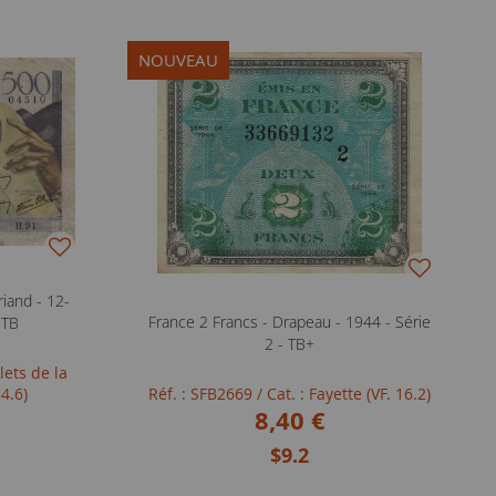
NOUVEAU
iand - 12-
France 2 Francs - Drapeau - 1944 - Série
 TB
2 - TB+
llets de la
4.6)
Réf. : SFB2669
/ Cat. : Fayette (VF. 16.2)
8,40 €
$9.2