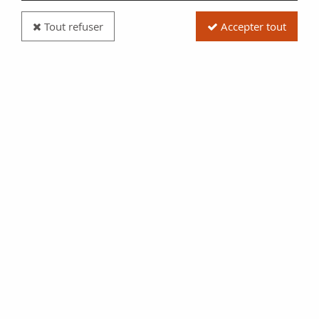
Tout refuser
Accepter tout
Pièce France 100 Francs, Liberation de Paris -1994
Frappe BE
Réf. :
20093665
Type produit
Pièce
Date/Année
1994
Catalogue
Monnaies Françaises (Gad
C87)