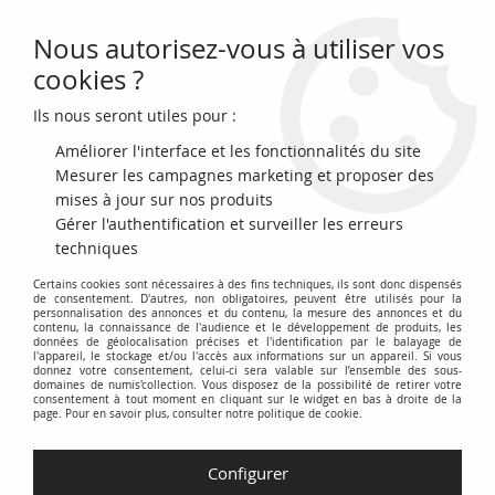
Nous autorisez-vous à utiliser vos
0
cookies ?
Ils nous seront utiles pour :
Accueil
>
Archivage
>
archivage-Monnaies françaises (470 à 2002)
>
France 100 Francs, Liberation de Paris -1994 Frappe BE
Améliorer l'interface et les fonctionnalités du site
Mesurer les campagnes marketing et proposer des
PROMO
-
9
€
mises à jour sur nos produits
Gérer l'authentification et surveiller les erreurs
techniques
Certains cookies sont nécessaires à des fins techniques, ils sont donc dispensés
de consentement. D'autres, non obligatoires, peuvent être utilisés pour la
personnalisation des annonces et du contenu, la mesure des annonces et du
contenu, la connaissance de l'audience et le développement de produits, les
données de géolocalisation précises et l'identification par le balayage de
l'appareil, le stockage et/ou l'accès aux informations sur un appareil. Si vous
donnez votre consentement, celui-ci sera valable sur l’ensemble des sous-
domaines de numis'collection. Vous disposez de la possibilité de retirer votre
consentement à tout moment en cliquant sur le widget en bas à droite de la
page. Pour en savoir plus, consulter notre politique de cookie.
Configurer