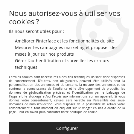
Nous autorisez-vous à utiliser vos
0
cookies ?
Ils nous seront utiles pour :
Accueil
>
Monnaies françaises (470 à 2002)
>
Monnaies Modernes (1789 à 2002)
>
100 francs
>
France 100 Francs,
Améliorer l'interface et les fonctionnalités du site
André Malraux - 1997 Argent
Mesurer les campagnes marketing et proposer des
mises à jour sur nos produits
Gérer l'authentification et surveiller les erreurs
techniques
Certains cookies sont nécessaires à des fins techniques, ils sont donc dispensés
de consentement. D'autres, non obligatoires, peuvent être utilisés pour la
personnalisation des annonces et du contenu, la mesure des annonces et du
contenu, la connaissance de l'audience et le développement de produits, les
données de géolocalisation précises et l'identification par le balayage de
l'appareil, le stockage et/ou l'accès aux informations sur un appareil. Si vous
donnez votre consentement, celui-ci sera valable sur l’ensemble des sous-
domaines de numis'collection. Vous disposez de la possibilité de retirer votre
consentement à tout moment en cliquant sur le widget en bas à droite de la
page. Pour en savoir plus, consulter notre politique de cookie.
Configurer