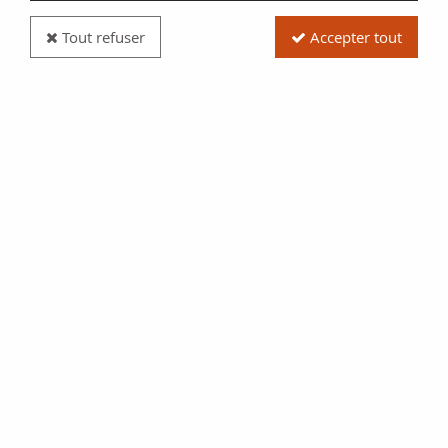
Tout refuser
Accepter tout
Pièce France 100 Francs, André Malraux - 1997
Argent
Réf. :
20302204
Type produit
Pièce
Date/Année
1997
Catalogue
Monnaies Françaises (Gad
954)
Pays
France