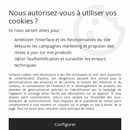
Nous autorisez-vous à utiliser vos
0
cookies ?
Ils nous seront utiles pour :
Accueil
>
Billets Français
>
Billets Banque de France
>
Billets 100 Francs
>
Jeune Paysan type 1945 (1945-1954)
>
France 100 Francs - Jeune
Améliorer l'interface et les fonctionnalités du site
Paysan - Filigrane inversée - 01-04-1954 - Série P.593 - F.28bis.06
Mesurer les campagnes marketing et proposer des
mises à jour sur nos produits
PROMO
-
44
€
Gérer l'authentification et surveiller les erreurs
techniques
Certains cookies sont nécessaires à des fins techniques, ils sont donc dispensés
de consentement. D'autres, non obligatoires, peuvent être utilisés pour la
personnalisation des annonces et du contenu, la mesure des annonces et du
contenu, la connaissance de l'audience et le développement de produits, les
données de géolocalisation précises et l'identification par le balayage de
l'appareil, le stockage et/ou l'accès aux informations sur un appareil. Si vous
donnez votre consentement, celui-ci sera valable sur l’ensemble des sous-
domaines de numis'collection. Vous disposez de la possibilité de retirer votre
consentement à tout moment en cliquant sur le widget en bas à droite de la
page. Pour en savoir plus, consulter notre politique de cookie.
Configurer