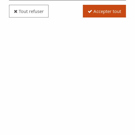
Tout refuser
Accepter tout
Billet France 100 Francs - Jeune Paysan - Filigrane
inversée - 01-04-1954 - Série P.593 - F.28bis.06
Réf. :
100122881