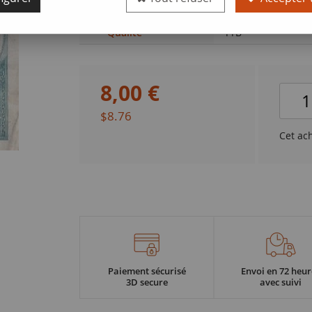
de France (F. F.07.0
Qualité
TTB
8
,
00
€
$8.76
Cet ac
Paiement sécurisé
Envoi en 72 heur
3D secure
avec suivi