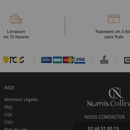
Livraison
Paiement en 3 fo
en 72 heures
sans frais
AIDE
Mentions Légales
FAQ
CGV
NOUS CONTACTER
CGU
02 44 51 00 13
Plan du site