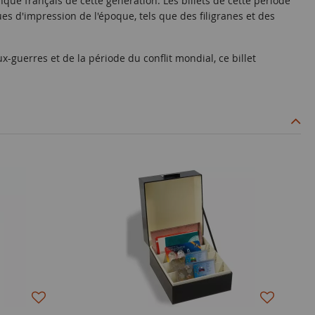
anque français de cette génération. Les billets de cette période
s d'impression de l'époque, tels que des filigranes et des
-guerres et de la période du conflit mondial, ce billet