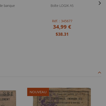
 de banque
Boîte LOGIK A5
Réf. : 345677
34,99 €
$38.31
NOUVEAU