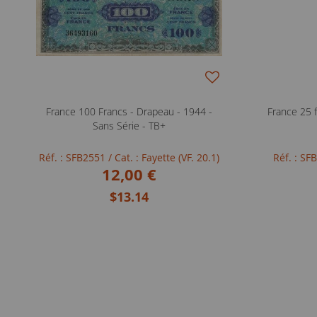
France 100 Francs - Drapeau - 1944 -
France 25 f
Sans Série - TB+
Réf. : SFB2551
/ Cat. : Fayette (VF. 20.1)
Réf. : S
12,00 €
$13.14