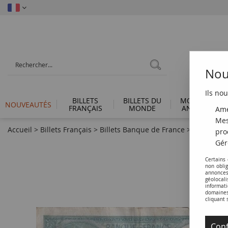
Nous
Ils nou
BILLETS
BILLETS DU
MONNAIES
NOUVEAUTÉS
FRANÇAIS
MONDE
ANTIQUES
Amé
Mes
Accueil
>
Billets Français
>
Billets Banque de France
>
Billets 10
pro
Gér
Certains
non obli
annonces
géolocal
informati
domaines 
cliquant 
Conf