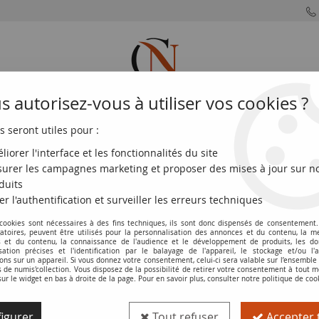
 autorisez-vous à utiliser vos cookies ?
s seront utiles pour :
MONNAIES
MONNAIES
MONNAIES
MONNAIE
FRANÇAISES
DU MONDE
EUROS
DE PARIS
liorer l'interface et les fonctionnalités du site
urer les campagnes marketing et proposer des mises à jour sur n
 Francs
>
Minerve type 1915 (1916-1942)
>
France 10 Francs - Minerv
duits
er l'authentification et surveiller les erreurs techniques
 cookies sont nécessaires à des fins techniques, ils sont donc dispensés de consentement. 
Billet France 10 Francs - Minerve - 21-
gatoires, peuvent être utilisés pour la personnalisation des annonces et du contenu, la m
 et du contenu, la connaissance de l'audience et le développement de produits, les d
isation précises et l'identification par le balayage de l'appareil, le stockage et/ou l'
Réf. :
NCB13436
ons sur un appareil. Si vous donnez votre consentement, celui-ci sera valable sur l’ensemble
de numis'collection. Vous disposez de la possibilité de retirer votre consentement à tout
sur le widget en bas à droite de la page. Pour en savoir plus, consulter notre politique de coo
Type produit
Billet
igurer
Tout refuser
Accepter 
Catalogue
Les Billets de la 