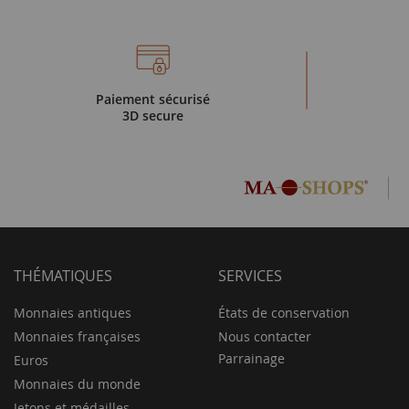
Paiement sécurisé
3D secure
THÉMATIQUES
SERVICES
Monnaies antiques
États de conservation
Monnaies françaises
Nous contacter
Parrainage
Euros
Monnaies du monde
Jetons et médailles