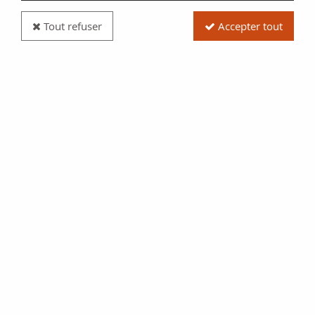
Tout refuser
Accepter tout
Billet France 1/10 Loterie Nationale - 1937- TTB
Réf. :
100115058
Type produit
Billet
Date/Année
1937
Pays
France