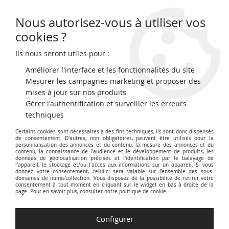
Nous autorisez-vous à utiliser vos
0
cookies ?
Ils nous seront utiles pour :
Accueil
>
Archivage
>
France 1/10 Loterie Nationale - 1937- TTB
Améliorer l'interface et les fonctionnalités du site
Mesurer les campagnes marketing et proposer des
mises à jour sur nos produits
Gérer l'authentification et surveiller les erreurs
techniques
Certains cookies sont nécessaires à des fins techniques, ils sont donc dispensés
de consentement. D'autres, non obligatoires, peuvent être utilisés pour la
personnalisation des annonces et du contenu, la mesure des annonces et du
contenu, la connaissance de l'audience et le développement de produits, les
données de géolocalisation précises et l'identification par le balayage de
l'appareil, le stockage et/ou l'accès aux informations sur un appareil. Si vous
donnez votre consentement, celui-ci sera valable sur l’ensemble des sous-
domaines de numis'collection. Vous disposez de la possibilité de retirer votre
consentement à tout moment en cliquant sur le widget en bas à droite de la
page. Pour en savoir plus, consulter notre politique de cookie.
Configurer