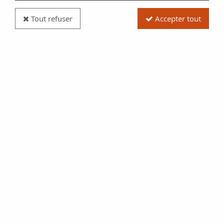
Tout refuser
Accepter tout
Billet France 1 Franc Loterie Santorium de St Pol
sur Mer - 1905 - TTB
Réf. :
100115052
Type produit
Billet
Date/Année
1905