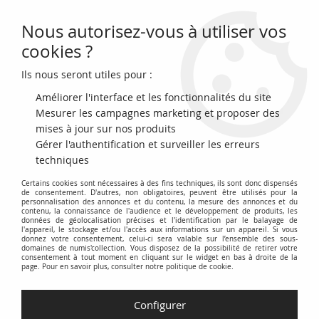
Nous autorisez-vous à utiliser vos
0
cookies ?
Ils nous seront utiles pour :
Accueil
>
Archivage
>
France 1 Franc Loterie Santorium de St Pol sur
Mer - 1905 - TTB
Améliorer l'interface et les fonctionnalités du site
Mesurer les campagnes marketing et proposer des
mises à jour sur nos produits
Gérer l'authentification et surveiller les erreurs
techniques
Certains cookies sont nécessaires à des fins techniques, ils sont donc dispensés
de consentement. D'autres, non obligatoires, peuvent être utilisés pour la
personnalisation des annonces et du contenu, la mesure des annonces et du
contenu, la connaissance de l'audience et le développement de produits, les
données de géolocalisation précises et l'identification par le balayage de
l'appareil, le stockage et/ou l'accès aux informations sur un appareil. Si vous
donnez votre consentement, celui-ci sera valable sur l’ensemble des sous-
domaines de numis'collection. Vous disposez de la possibilité de retirer votre
consentement à tout moment en cliquant sur le widget en bas à droite de la
page. Pour en savoir plus, consulter notre politique de cookie.
Configurer