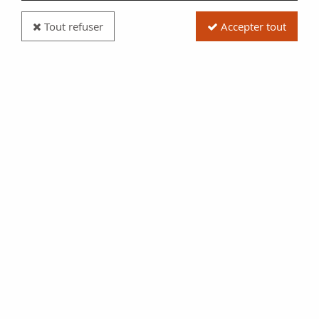
Tout refuser
Accepter tout
Pièce France 1 Centime Epi - 2001 Frappe BU
Réf. :
20300103
Type produit
Pièce
Date/Année
2000
Catalogue
Monnaies Françaises (Gad
91)
Pays
France