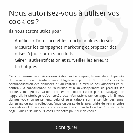
Nous autorisez-vous à utiliser vos
0
cookies ?
Ils nous seront utiles pour :
Accueil
>
Monnaies françaises (470 à 2002)
>
Monnaies Modernes (1789 à 2002)
>
1 centime
>
France 1 Centime Epi -
Améliorer l'interface et les fonctionnalités du site
2001 Frappe BU
Mesurer les campagnes marketing et proposer des
mises à jour sur nos produits
Gérer l'authentification et surveiller les erreurs
techniques
Certains cookies sont nécessaires à des fins techniques, ils sont donc dispensés
de consentement. D'autres, non obligatoires, peuvent être utilisés pour la
personnalisation des annonces et du contenu, la mesure des annonces et du
contenu, la connaissance de l'audience et le développement de produits, les
données de géolocalisation précises et l'identification par le balayage de
l'appareil, le stockage et/ou l'accès aux informations sur un appareil. Si vous
donnez votre consentement, celui-ci sera valable sur l’ensemble des sous-
domaines de numis'collection. Vous disposez de la possibilité de retirer votre
consentement à tout moment en cliquant sur le widget en bas à droite de la
page. Pour en savoir plus, consulter notre politique de cookie.
Configurer