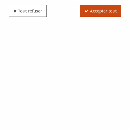
Tout refuser
Accepter tout
France - Monnaie de Paris Coffret BU Euro 2023
(MDP) - BU
Réf. : BU083
39,00 €
$42.71
ACHAT RAPIDE