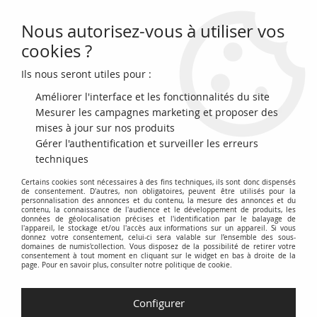
Nous autorisez-vous à utiliser vos
0
cookies ?
Ils nous seront utiles pour :
Accueil
>
Monnaies Euros
>
Par pays
Améliorer l'interface et les fonctionnalités du site
EUROS pays
Mesurer les campagnes marketing et proposer des
mises à jour sur nos produits
Gérer l'authentification et surveiller les erreurs
techniques
FILTRER
Certains cookies sont nécessaires à des fins techniques, ils sont donc dispensés
de consentement. D'autres, non obligatoires, peuvent être utilisés pour la
personnalisation des annonces et du contenu, la mesure des annonces et du
contenu, la connaissance de l'audience et le développement de produits, les
60 articles sur
324
données de géolocalisation précises et l'identification par le balayage de
l'appareil, le stockage et/ou l'accès aux informations sur un appareil. Si vous
donnez votre consentement, celui-ci sera valable sur l’ensemble des sous-
domaines de numis'collection. Vous disposez de la possibilité de retirer votre
consentement à tout moment en cliquant sur le widget en bas à droite de la
page. Pour en savoir plus, consulter notre politique de cookie.
Voir les articles précédents
Configurer
NOUVEAU