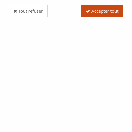
Tout refuser
Accepter tout
Pièce Monaco 2 euros Albert II (circulation) - 2009
Réf. :
E104-09CIRC
Type produit
Pièce
Date/Année
2009
Catalogue
Monnaies Françaises (Gad
MC.195)
Pays
Monaco