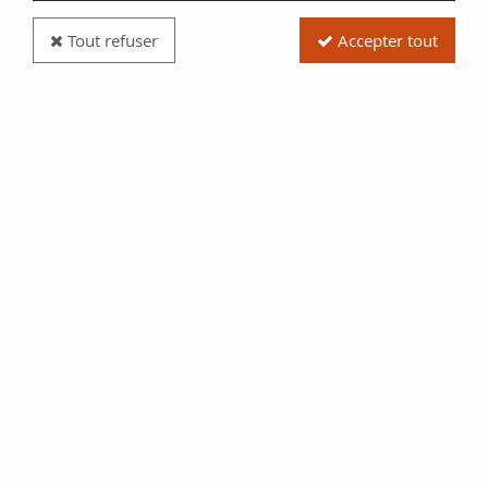
Tout refuser
Accepter tout
Billet Chine 5 Yuan - The Farmers Bank of China -
ND -1935) - P.458a
Réf. :
100119123
Type produit
Billet
Date/Année
1935