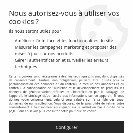
Nous autorisez-vous à utiliser vos
0
cookies ?
Ils nous seront utiles pour :
Accueil
>
Archivage
>
Chine 5 Yuan - The Farmers Bank of China - ND
-1935) - P.458a
Améliorer l'interface et les fonctionnalités du site
Mesurer les campagnes marketing et proposer des
mises à jour sur nos produits
Gérer l'authentification et surveiller les erreurs
techniques
Certains cookies sont nécessaires à des fins techniques, ils sont donc dispensés
de consentement. D'autres, non obligatoires, peuvent être utilisés pour la
personnalisation des annonces et du contenu, la mesure des annonces et du
contenu, la connaissance de l'audience et le développement de produits, les
données de géolocalisation précises et l'identification par le balayage de
l'appareil, le stockage et/ou l'accès aux informations sur un appareil. Si vous
donnez votre consentement, celui-ci sera valable sur l’ensemble des sous-
domaines de numis'collection. Vous disposez de la possibilité de retirer votre
consentement à tout moment en cliquant sur le widget en bas à droite de la
page. Pour en savoir plus, consulter notre politique de cookie.
Configurer