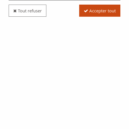
Tout refuser
Accepter tout
Billet Chine 4 Copper - Ho Pei Metropolitan Bank -
1938 - P.S1710J
Réf. :
100121617
Type produit
Billet
Date/Année
1938