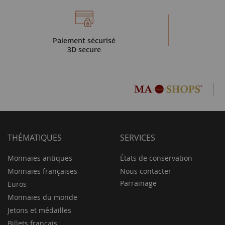
Paiement sécurisé
3D secure
THÉMATIQUES
SERVICES
Monnaies antiques
États de conservation
Monnaies françaises
Nous contacter
Parrainage
Euros
Monnaies du monde
Jetons et médailles
Billets français