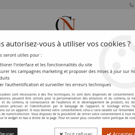
 autorisez-vous à utiliser vos cookies ?
s seront utiles pour :
MONNAIES
MONNAIES
MONNAIES
MONNAIE
FRANÇAISES
DU MONDE
EUROS
DE PARIS
liorer l'interface et les fonctionnalités du site
urer les campagnes marketing et proposer des mises à jour sur n
 - Etats Allemands
>
Saxe-Hildburghausen
duits
er l'authentification et surveiller les erreurs techniques
ièces de Saxe-Hildburghaus
 cookies sont nécessaires à des fins techniques, ils sont donc dispensés de consentement. 
gatoires, peuvent être utilisés pour la personnalisation des annonces et du contenu, la m
 et du contenu, la connaissance de l'audience et le développement de produits, les d
isation précises et l'identification par le balayage de l'appareil, le stockage et/ou l'
Saxe-Hildburghausen, un ancien État allemand. Vous y trouverez des
ons sur un appareil. Si vous donnez votre consentement, celui-ci sera valable sur l’ensemble
de numis'collection. Vous disposez de la possibilité de retirer votre consentement à tout
sur le widget en bas à droite de la page. Pour en savoir plus, consulter notre politique de coo
faisant partie intégrante du patrimoine numismatique allemand e
igurer
Tout refuser
Accepter 