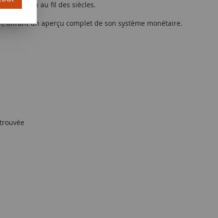
burghausen au fil des siècles.
n, offrant un aperçu complet de son système monétaire.
trouvée