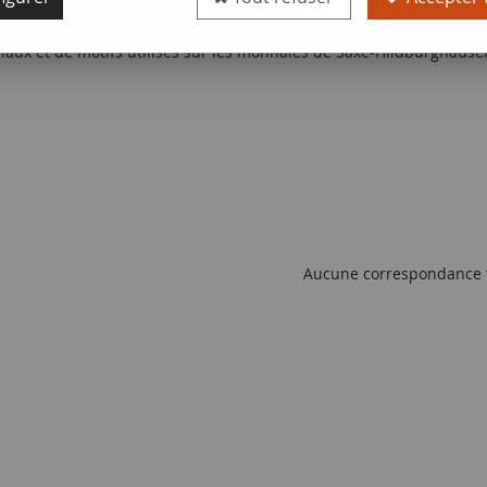
rs, témoignant de l'évolution économique et politique de Saxe-Hild
aux et de motifs utilisés sur les monnaies de Saxe-Hildburghause
Aucune correspondance 