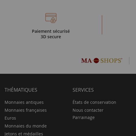
Paiement sécurisé
3D secure
THÉMATIQUES
SERVICES
Monnaies antiques
États de conservation
Monnaies françaises
Nous contacter
Parrainage
Euros
Monnaies du monde
Jetons et médailles