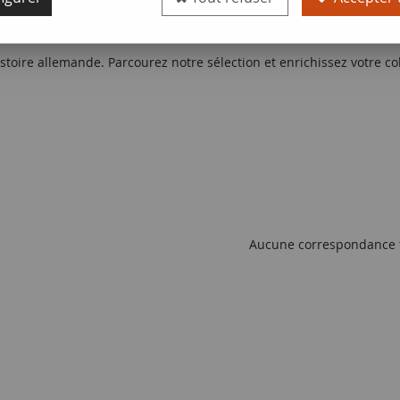
echerchées, témoignant de l'histoire de Berg au sein des Etats Al
s images de chaque pièce pour apprécier leur authenticité et leur é
stoire allemande. Parcourez notre sélection et enrichissez votre c
Aucune correspondance 