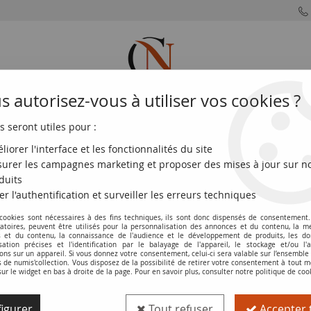
 autorisez-vous à utiliser vos cookies ?
s seront utiles pour :
MONNAIES
MONNAIES
MONNAIES
MONNAIE
FRANÇAISES
DU MONDE
EUROS
DE PARIS
liorer l'interface et les fonctionnalités du site
urer les campagnes marketing et proposer des mises à jour sur n
 - Etats Allemands
>
Berg
duits
er l'authentification et surveiller les erreurs techniques
Pièces de Berg
 cookies sont nécessaires à des fins techniques, ils sont donc dispensés de consentement. 
gatoires, peuvent être utilisés pour la personnalisation des annonces et du contenu, la m
 et du contenu, la connaissance de l'audience et le développement de produits, les d
isation précises et l'identification par le balayage de l'appareil, le stockage et/ou l'
llemagne - Etats Allemands
. Explorez un aperçu historique du com
ons sur un appareil. Si vous donnez votre consentement, celui-ci sera valable sur l’ensemble
de numis'collection. Vous disposez de la possibilité de retirer votre consentement à tout
sur le widget en bas à droite de la page. Pour en savoir plus, consulter notre politique de coo
t de Berg, englobant une variété de dénominations, d'époques et de
lution politique et économique de Berg.
igurer
Tout refuser
Accepter 