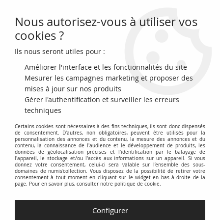
Nous autorisez-vous à utiliser vos
0
cookies ?
Ils nous seront utiles pour :
Accueil
>
Billets Français
>
Billets de Nécéssités par Département
>
Ain 01
Améliorer l'interface et les fonctionnalités du site
Mesurer les campagnes marketing et proposer des
Ain 01
mises à jour sur nos produits
Gérer l'authentification et surveiller les erreurs
Cette catégorie regroupe les billets de nécessité émis dans le
techniques
département de l'Ain (01) durant les périodes de pénurie,
Certains cookies sont nécessaires à des fins techniques, ils sont donc dispensés
notamment pendant la Première et la Seconde Guerre
de consentement. D'autres, non obligatoires, peuvent être utilisés pour la
personnalisation des annonces et du contenu, la mesure des annonces et du
Mondiale. Ces billets, souvent émis par les Chambres de
contenu, la connaissance de l'audience et le développement de produits, les
Commerce, les communes ou les entreprises locales,
données de géolocalisation précises et l'identification par le balayage de
l'appareil, le stockage et/ou l'accès aux informations sur un appareil. Si vous
représentent un témoignage précieux de l'histoire
donnez votre consentement, celui-ci sera valable sur l’ensemble des sous-
domaines de numis'collection. Vous disposez de la possibilité de retirer votre
économique et sociale du département.
consentement à tout moment en cliquant sur le widget en bas à droite de la
page. Pour en savoir plus, consulter notre politique de cookie.
Vous trouverez ici une sélection de billets de nécessité de
l'Ain, classés par commune ou émetteur, avec des
Configurer
informations détaillées sur leur contexte d'émission, leur