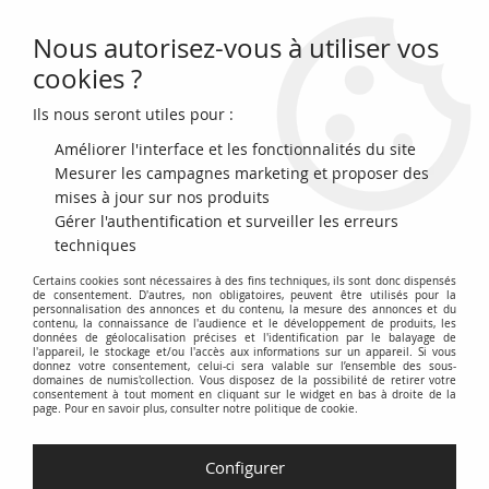
Nous autorisez-vous à utiliser vos
0
cookies ?
Ils nous seront utiles pour :
Accueil
>
Billets du Monde
>
Billets d'Asie
>
Jordanie
Améliorer l'interface et les fonctionnalités du site
Billets de Jordanie
Mesurer les campagnes marketing et proposer des
mises à jour sur nos produits
Gérer l'authentification et surveiller les erreurs
Découvrez notre collection de
billets de Jordanie
, faisant
techniques
partie de notre sélection exhaustive de
billets d'Asie
. Explorez
Certains cookies sont nécessaires à des fins techniques, ils sont donc dispensés
l'histoire monétaire de la Jordanie à travers des exemples
de consentement. D'autres, non obligatoires, peuvent être utilisés pour la
authentiques et variés. Nous proposons un éventail de
personnalisation des annonces et du contenu, la mesure des annonces et du
contenu, la connaissance de l'audience et le développement de produits, les
coupures et d'éditions, permettant aux collectionneurs de
données de géolocalisation précises et l'identification par le balayage de
l'appareil, le stockage et/ou l'accès aux informations sur un appareil. Si vous
compléter leur inventaire de
billets du monde
.
donnez votre consentement, celui-ci sera valable sur l’ensemble des sous-
domaines de numis'collection. Vous disposez de la possibilité de retirer votre
consentement à tout moment en cliquant sur le widget en bas à droite de la
Cette section est dédiée aux
billets de banque jordaniens
,
page. Pour en savoir plus, consulter notre politique de cookie.
couvrant différentes périodes et designs. Des premiers billets
du Royaume Hachémite aux émissions plus récentes, chaque
Configurer
billet raconte une histoire unique. Parcourez notre catalogue