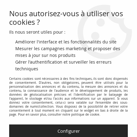
Nous autorisez-vous à utiliser vos
0
cookies ?
Ils nous seront utiles pour :
Accueil
>
Archivage
>
Cambodge 1000 Riels - Rocher - Temple - ND
(1995) - Série A.1 - P.44A
Améliorer l'interface et les fonctionnalités du site
Mesurer les campagnes marketing et proposer des
mises à jour sur nos produits
Gérer l'authentification et surveiller les erreurs
techniques
Certains cookies sont nécessaires à des fins techniques, ils sont donc dispensés
de consentement. D'autres, non obligatoires, peuvent être utilisés pour la
personnalisation des annonces et du contenu, la mesure des annonces et du
contenu, la connaissance de l'audience et le développement de produits, les
données de géolocalisation précises et l'identification par le balayage de
l'appareil, le stockage et/ou l'accès aux informations sur un appareil. Si vous
donnez votre consentement, celui-ci sera valable sur l’ensemble des sous-
domaines de numis'collection. Vous disposez de la possibilité de retirer votre
consentement à tout moment en cliquant sur le widget en bas à droite de la
page. Pour en savoir plus, consulter notre politique de cookie.
Configurer