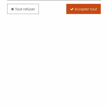
Tout refuser
Accepter tout
Billet Cambodge 1000 Riels - Rocher - Temple -
ND (1995) - Série A.1 - P.44A
Réf. :
100123819
Type produit
Billet
Date/Année
1995