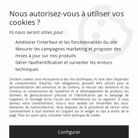
Nous autorisez-vous à utiliser vos
0
cookies ?
Ils nous seront utiles pour :
Accueil
>
Archivage
>
Cambodge 100 Riels - Vaches - Femmes de
cérémonie - 1972 - SUP+ - P.13b
Améliorer l'interface et les fonctionnalités du site
Mesurer les campagnes marketing et proposer des
mises à jour sur nos produits
Gérer l'authentification et surveiller les erreurs
techniques
Certains cookies sont nécessaires à des fins techniques, ils sont donc dispensés
de consentement. D'autres, non obligatoires, peuvent être utilisés pour la
personnalisation des annonces et du contenu, la mesure des annonces et du
contenu, la connaissance de l'audience et le développement de produits, les
données de géolocalisation précises et l'identification par le balayage de
l'appareil, le stockage et/ou l'accès aux informations sur un appareil. Si vous
donnez votre consentement, celui-ci sera valable sur l’ensemble des sous-
domaines de numis'collection. Vous disposez de la possibilité de retirer votre
consentement à tout moment en cliquant sur le widget en bas à droite de la
page. Pour en savoir plus, consulter notre politique de cookie.
Configurer