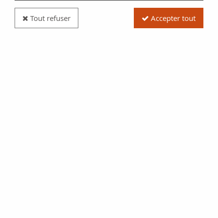
Tout refuser
Accepter tout
Billet Cambodge 100 Riels - Vaches - Femmes de
cérémonie - 1972 - SUP+ - P.13b
Réf. :
100116392
Type produit
Billet
Date/Année
1972
Catalogue
WPM (P. 13.b)
Pays
Cambodge
Qualité
SUP+