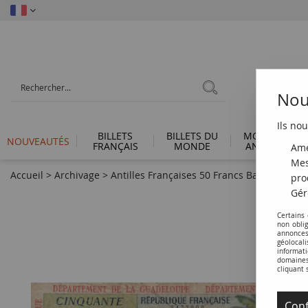
Nous
Ils nou
BILLETS
BILLETS DU
MONNAIES
NOUVEAUTÉS
FRANÇAIS
MONDE
ANTIQUES
Amé
Mes
Accueil
>
Archivage
>
Antilles Françaises 50 Francs Bananiers - 19
pro
Gér
Certains
non obli
annonces
géolocal
informati
domaines 
cliquant 
Conf