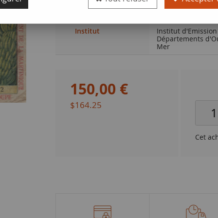
Qualité
TB+
Institut
Institut d'Emission
Départements d'O
Mer
150
,
00
€
$164.25
Cet ac