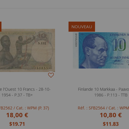
NOUVEAU
e l'Ouest 10 Francs - 28-10-
Finlande 10 Markkaa - Paavo
1954 - P.37 - TB+
1986 - P.113 - TTB
SFB2562
/ Cat. : WPM (P. 37)
Réf. : SFB2564
/ Cat. : WPM
18,00 €
10,80 €
$19.71
$11.83