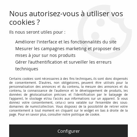
Nous autorisez-vous à utiliser vos
0
cookies ?
Ils nous seront utiles pour :
Accueil
>
Archivage
>
archivage-Billets du Monde
>
Antilles Françaises
10 Francs Jeune Antillaise - 1964 - Série Y.6- TB+ - P.8b
Améliorer l'interface et les fonctionnalités du site
Mesurer les campagnes marketing et proposer des
mises à jour sur nos produits
Gérer l'authentification et surveiller les erreurs
techniques
Certains cookies sont nécessaires à des fins techniques, ils sont donc dispensés
de consentement. D'autres, non obligatoires, peuvent être utilisés pour la
personnalisation des annonces et du contenu, la mesure des annonces et du
contenu, la connaissance de l'audience et le développement de produits, les
données de géolocalisation précises et l'identification par le balayage de
l'appareil, le stockage et/ou l'accès aux informations sur un appareil. Si vous
donnez votre consentement, celui-ci sera valable sur l’ensemble des sous-
domaines de numis'collection. Vous disposez de la possibilité de retirer votre
consentement à tout moment en cliquant sur le widget en bas à droite de la
page. Pour en savoir plus, consulter notre politique de cookie.
Configurer