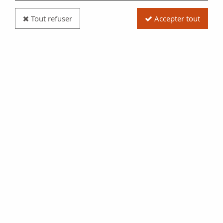
Tout refuser
Accepter tout
Billet Antilles Françaises 10 Francs Jeune
Antillaise - 1964 - Série Y.6- TB+ - P.8b
Réf. :
100113508
Type produit
Billet
Date/Année
1964