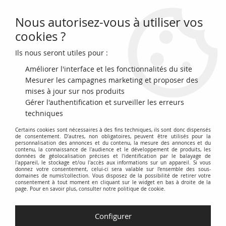
Nous autorisez-vous à utiliser vos
0
cookies ?
Ils nous seront utiles pour :
Accueil
>
Archivage
>
Allemagne 500 Mark - J. Mayer - 1922 - Série B -
P.73
Améliorer l'interface et les fonctionnalités du site
Mesurer les campagnes marketing et proposer des
mises à jour sur nos produits
Gérer l'authentification et surveiller les erreurs
techniques
Certains cookies sont nécessaires à des fins techniques, ils sont donc dispensés
de consentement. D'autres, non obligatoires, peuvent être utilisés pour la
personnalisation des annonces et du contenu, la mesure des annonces et du
contenu, la connaissance de l'audience et le développement de produits, les
données de géolocalisation précises et l'identification par le balayage de
l'appareil, le stockage et/ou l'accès aux informations sur un appareil. Si vous
donnez votre consentement, celui-ci sera valable sur l’ensemble des sous-
domaines de numis'collection. Vous disposez de la possibilité de retirer votre
consentement à tout moment en cliquant sur le widget en bas à droite de la
page. Pour en savoir plus, consulter notre politique de cookie.
Configurer