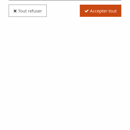
Tout refuser
Accepter tout
Billet Allemagne 500 Mark - J. Mayer - 1922 - Série
B - P.73
Réf. :
100120155
Type produit
Billet
Date/Année
1922