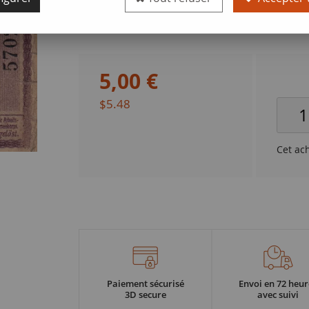
Valeur faciale
5 pfennig
5
,
00
€
$5.48
Cet ac
Paiement sécurisé
Envoi en 72 heur
3D secure
avec suivi