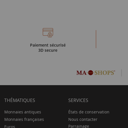
Paiement sécurisé
3D secure
THÉMATIQUES
SERVICES
Monnaies antiques
États de conservation
Monnaies françaises
Nous contacter
Parrainage
Euros