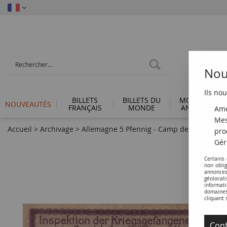
Nous
Ils nou
BILLETS
BILLETS DU
MONNAIES
NOUVEAUTÉS
FRANÇAIS
MONDE
ANTIQUES
Amé
Mes
Accueil
>
Archivage
>
Allemagne 5 Pfennig - Camp de prisonniers
pro
Gér
Certains
non obli
annonces
géolocal
informati
domaines 
cliquant 
Conf