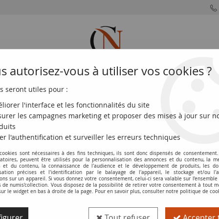
 autorisez-vous à utiliser vos cookies ?
s seront utiles pour :
MONNAIES
MONNAIES
MONNAIES
MONNAIE
FRANÇAISES
DU MONDE
EUROS
DE PARIS
liorer l'interface et les fonctionnalités du site
urer les campagnes marketing et proposer des mises à jour sur n
 de Francfort - 1917
duits
er l'authentification et surveiller les erreurs techniques
 cookies sont nécessaires à des fins techniques, ils sont donc dispensés de consentement. 
Billet Allemagne 5 Pfennig - Camp de p
gatoires, peuvent être utilisés pour la personnalisation des annonces et du contenu, la m
 et du contenu, la connaissance de l'audience et le développement de produits, les d
isation précises et l'identification par le balayage de l'appareil, le stockage et/ou l'
Réf. :
100119030
ons sur un appareil. Si vous donnez votre consentement, celui-ci sera valable sur l’ensemble
de numis'collection. Vous disposez de la possibilité de retirer votre consentement à tout
sur le widget en bas à droite de la page. Pour en savoir plus, consulter notre politique de coo
Type produit
Billet
igurer
Tout refuser
Accepter 
Pays
Allemagne