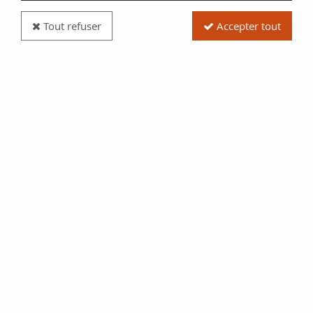
Tout refuser
Accepter tout
Billet Algérie 100 NF - Mouettes - 02-06-1961 -
Série C.312 - Numéro 7777776 - TB+ - P.121b
Réf. :
100117906
Type produit
Billet
Date/Année
1961