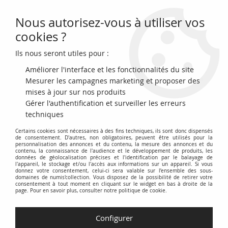
Nous autorisez-vous à utiliser vos
0
cookies ?
Ils nous seront utiles pour :
Accueil
>
Archivage
>
archivage-Billets du Monde
>
Algérie 100 NF -
Mouettes - 02-06-1961 - Série C.312 - Numéro 7777776 - TB+ - P.121b
Améliorer l'interface et les fonctionnalités du site
Mesurer les campagnes marketing et proposer des
mises à jour sur nos produits
Gérer l'authentification et surveiller les erreurs
techniques
Certains cookies sont nécessaires à des fins techniques, ils sont donc dispensés
de consentement. D'autres, non obligatoires, peuvent être utilisés pour la
personnalisation des annonces et du contenu, la mesure des annonces et du
contenu, la connaissance de l'audience et le développement de produits, les
données de géolocalisation précises et l'identification par le balayage de
l'appareil, le stockage et/ou l'accès aux informations sur un appareil. Si vous
donnez votre consentement, celui-ci sera valable sur l’ensemble des sous-
domaines de numis'collection. Vous disposez de la possibilité de retirer votre
consentement à tout moment en cliquant sur le widget en bas à droite de la
page. Pour en savoir plus, consulter notre politique de cookie.
Configurer