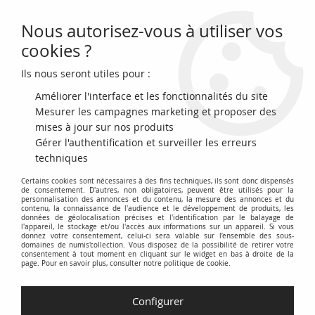
Nous autorisez-vous à utiliser vos
0
cookies ?
Ils nous seront utiles pour :
Accueil
>
Billets du Monde
>
Billets d'Afrique
>
Algérie
>
Algérie 100
Dinars - Village, Minaret - 1982
Améliorer l'interface et les fonctionnalités du site
Mesurer les campagnes marketing et proposer des
PROMO
-
1,95
€
mises à jour sur nos produits
Gérer l'authentification et surveiller les erreurs
techniques
Certains cookies sont nécessaires à des fins techniques, ils sont donc dispensés
de consentement. D'autres, non obligatoires, peuvent être utilisés pour la
personnalisation des annonces et du contenu, la mesure des annonces et du
contenu, la connaissance de l'audience et le développement de produits, les
données de géolocalisation précises et l'identification par le balayage de
l'appareil, le stockage et/ou l'accès aux informations sur un appareil. Si vous
donnez votre consentement, celui-ci sera valable sur l’ensemble des sous-
domaines de numis'collection. Vous disposez de la possibilité de retirer votre
consentement à tout moment en cliquant sur le widget en bas à droite de la
page. Pour en savoir plus, consulter notre politique de cookie.
Configurer