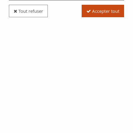
Tout refuser
Accepter tout
Billet Algérie 100 Dinars - Village, Minaret - 1982
Réf. :
100022252
Type produit
Billet