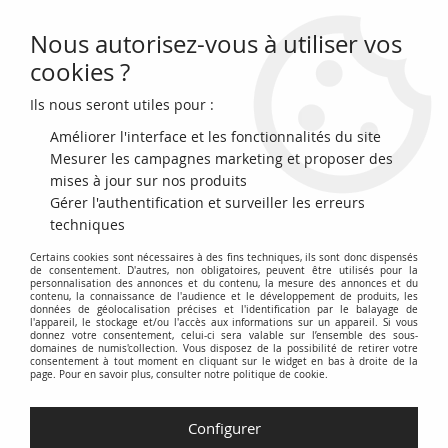
Nous autorisez-vous à utiliser vos
0
cookies ?
Ils nous seront utiles pour :
Accueil
>
Monnaies du monde
>
Monnaies d'Asie
>
Vietnam
>
Vietnam
Gia Long - 7 Phan - 1802 / 1820
Améliorer l'interface et les fonctionnalités du site
Mesurer les campagnes marketing et proposer des
NOUVEAU
mises à jour sur nos produits
Gérer l'authentification et surveiller les erreurs
techniques
Certains cookies sont nécessaires à des fins techniques, ils sont donc dispensés
de consentement. D'autres, non obligatoires, peuvent être utilisés pour la
personnalisation des annonces et du contenu, la mesure des annonces et du
contenu, la connaissance de l'audience et le développement de produits, les
données de géolocalisation précises et l'identification par le balayage de
l'appareil, le stockage et/ou l'accès aux informations sur un appareil. Si vous
donnez votre consentement, celui-ci sera valable sur l’ensemble des sous-
domaines de numis'collection. Vous disposez de la possibilité de retirer votre
consentement à tout moment en cliquant sur le widget en bas à droite de la
page. Pour en savoir plus, consulter notre politique de cookie.
Configurer