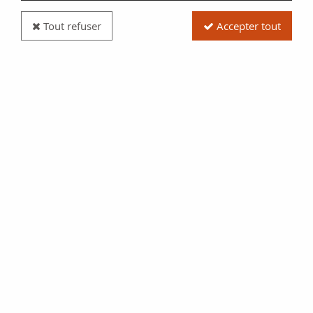
Tout refuser
Accepter tout
Pièce Vietnam Gia Long - 7 Phan - 1802 / 1820
Réf. :
NCP6103
Type produit
Pièce