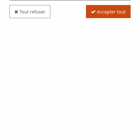
Tout refuser
Accepter tout
Pièce Vatican 2 Euros Commémo 2012 - Journée
Mondiale des Familles
Réf. :
E120-1201T
Type produit
Pièce
Date/Année
2012