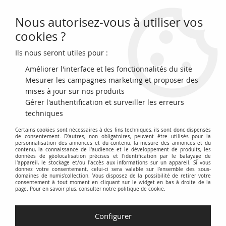
Nous autorisez-vous à utiliser vos
0
cookies ?
Ils nous seront utiles pour :
Accueil
>
Monnaies en Euro (depuis 1999)
>
Vatican
>
Vatican 2 Euros
Commémo 2012 - Journée Mondiale des Familles
Améliorer l'interface et les fonctionnalités du site
Mesurer les campagnes marketing et proposer des
mises à jour sur nos produits
Gérer l'authentification et surveiller les erreurs
techniques
Certains cookies sont nécessaires à des fins techniques, ils sont donc dispensés
de consentement. D'autres, non obligatoires, peuvent être utilisés pour la
personnalisation des annonces et du contenu, la mesure des annonces et du
contenu, la connaissance de l'audience et le développement de produits, les
données de géolocalisation précises et l'identification par le balayage de
l'appareil, le stockage et/ou l'accès aux informations sur un appareil. Si vous
donnez votre consentement, celui-ci sera valable sur l’ensemble des sous-
domaines de numis'collection. Vous disposez de la possibilité de retirer votre
consentement à tout moment en cliquant sur le widget en bas à droite de la
page. Pour en savoir plus, consulter notre politique de cookie.
Configurer