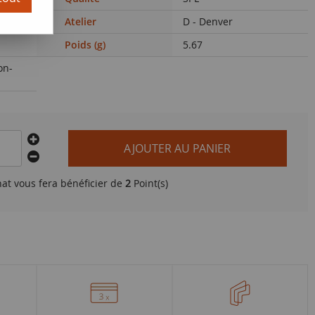
Atelier
D - Denver
Poids (g)
5.67
on-
AJOUTER AU PANIER
hat vous fera bénéficier de
2
Point(s)