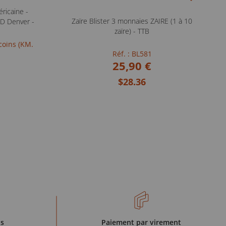
ricaine -
Zaïre Blister 3 monnaies ZAIRE (1 à 10
- D Denver -
zaïre) - TTB
 coins (KM.
Réf. : BL581
25,90 €
$28.36
is
Paiement par virement