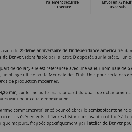
Paiement sécurisé
Envoi en 72 heur
3D secure
avec suivi
ccasion du
250ème anniversaire de l'indépendance américaine
, da
er de Denver
, identifiable par la lettre
D
apposée sur la pièce, l'un d
uart de dollar), elle est référencée avec une valeur nominale de
5 
e
, un alliage utilisé par la Monnaie des États-Unis pour certaines 
ndards de production modernes.
24,26 mm
, conforme au format standard du quart de dollar américai
ates Mint pour cette dénomination.
gramme commémoratif lancé pour célébrer le
semiseptcentenaire
de
rer les événements et figures historiques ayant contribué à la na
que majeure, frappée spécifiquement par l'
atelier de Denver
pour