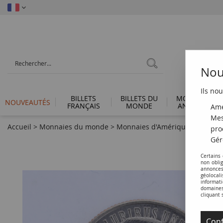
Nous
Ils nou
BILLETS
BILLETS DU
MONNAIES
NOUVEAUTÉS
FRANÇAIS
MONDE
ANTIQUES
Amé
Mes
Accueil
>
Monnaies du monde
>
Monnaies d'Amérique
>
Etats U
pro
Gér
Certains
non obli
annonces
géolocal
informati
domaines 
cliquant 
Conf