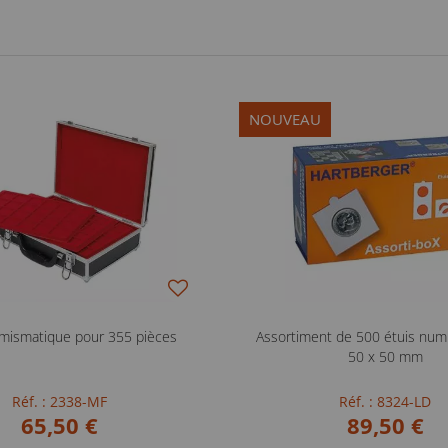
NOUVEAU
umismatique pour 355 pièces
Assortiment de 500 étuis num
50 x 50 mm
Réf. : 2338-MF
Réf. : 8324-LD
65,50 €
89,50 €