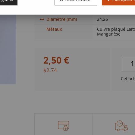
Valeur faciale
5 cents
Diamètre (mm)
24.26
Métaux
Cuivre plaqué Lait
Manganèse
2
,
50
€
$2.74
Cet ac