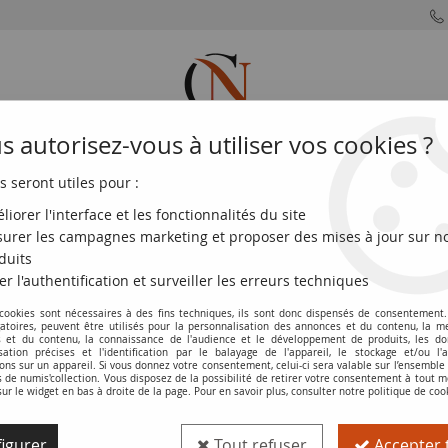
 autorisez-vous à utiliser vos cookies ?
s seront utiles pour :
MONNAIES
MONNAIES
MONNAIES
MONNAIE
FRANÇAISES
DU MONDE
EUROS
DE PARIS
liorer l'interface et les fonctionnalités du site
urer les campagnes marketing et proposer des mises à jour sur n
nis d'Amérique
>
USA 1/4 Dollar - 250ème année de l'indépendance
duits
er l'authentification et surveiller les erreurs techniques
Pièce USA 1/4 Dollar - 250ème année d
 cookies sont nécessaires à des fins techniques, ils sont donc dispensés de consentement. 
gatoires, peuvent être utilisés pour la personnalisation des annonces et du contenu, la m
2026 - D Denver
 et du contenu, la connaissance de l'audience et le développement de produits, les d
isation précises et l'identification par le balayage de l'appareil, le stockage et/ou l'
Réf. :
NCP5861
ons sur un appareil. Si vous donnez votre consentement, celui-ci sera valable sur l’ensemble
de numis'collection. Vous disposez de la possibilité de retirer votre consentement à tout
sur le widget en bas à droite de la page. Pour en savoir plus, consulter notre politique de coo
Type produit
Pièce
igurer
Tout refuser
Accepter 
Pays
USA