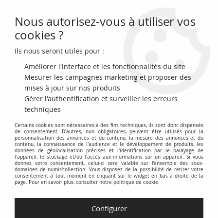
Nous autorisez-vous à utiliser vos
0
cookies ?
Ils nous seront utiles pour :
Accueil
>
>
USA 1/2 Dollar Serve and Protect - 2021 - San Francisco -
Proof
Améliorer l'interface et les fonctionnalités du site
Mesurer les campagnes marketing et proposer des
mises à jour sur nos produits
Gérer l'authentification et surveiller les erreurs
techniques
Certains cookies sont nécessaires à des fins techniques, ils sont donc dispensés
de consentement. D'autres, non obligatoires, peuvent être utilisés pour la
personnalisation des annonces et du contenu, la mesure des annonces et du
contenu, la connaissance de l'audience et le développement de produits, les
données de géolocalisation précises et l'identification par le balayage de
l'appareil, le stockage et/ou l'accès aux informations sur un appareil. Si vous
donnez votre consentement, celui-ci sera valable sur l’ensemble des sous-
domaines de numis'collection. Vous disposez de la possibilité de retirer votre
consentement à tout moment en cliquant sur le widget en bas à droite de la
page. Pour en savoir plus, consulter notre politique de cookie.
Configurer