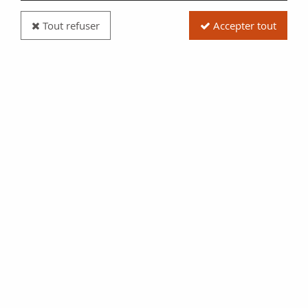
Tout refuser
Accepter tout
Pièce USA 1/2 Dollar Serve and Protect - 2021 -
San Francisco - Proof
Réf. :
20302972
Type produit
Pièce
Date/Année
2020