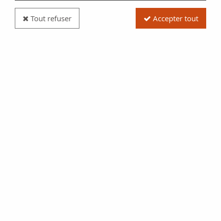
Tout refuser
Accepter tout
Billet USA 1 Dollar - The State of Alabama - 1863
Réf. :
NCB12962
Type produit
Billet
Date/Année
1863