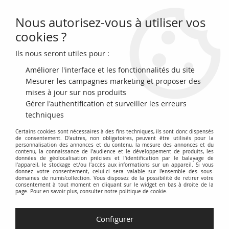
Nous autorisez-vous à utiliser vos
0
cookies ?
Ils nous seront utiles pour :
Accueil
>
Archivage
>
archivage-Billets du Monde
>
USA 1 Dollar - The
State of Alabama - 1863
Améliorer l'interface et les fonctionnalités du site
Mesurer les campagnes marketing et proposer des
mises à jour sur nos produits
Gérer l'authentification et surveiller les erreurs
techniques
Certains cookies sont nécessaires à des fins techniques, ils sont donc dispensés
de consentement. D'autres, non obligatoires, peuvent être utilisés pour la
personnalisation des annonces et du contenu, la mesure des annonces et du
contenu, la connaissance de l'audience et le développement de produits, les
données de géolocalisation précises et l'identification par le balayage de
l'appareil, le stockage et/ou l'accès aux informations sur un appareil. Si vous
donnez votre consentement, celui-ci sera valable sur l’ensemble des sous-
domaines de numis'collection. Vous disposez de la possibilité de retirer votre
consentement à tout moment en cliquant sur le widget en bas à droite de la
page. Pour en savoir plus, consulter notre politique de cookie.
Configurer