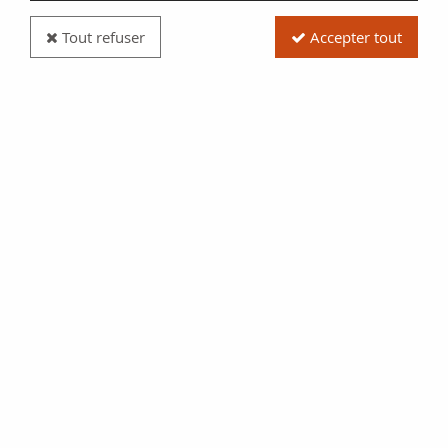
Tout refuser
Accepter tout
Billet USA 1 Dollar - George Washington - United
States of America - 1923
Réf. :
NCB12971
Type produit
Billet