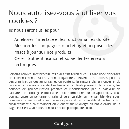
Nous autorisez-vous à utiliser vos
0
cookies ?
Ils nous seront utiles pour :
Accueil
>
Billets du Monde
>
Billets d'Amérique
>
Etats Américains (Obsolete banknotes)
>
USA 1 Dollar - George
Améliorer l'interface et les fonctionnalités du site
Washington - United States of America - 1923
Mesurer les campagnes marketing et proposer des
mises à jour sur nos produits
Gérer l'authentification et surveiller les erreurs
techniques
Certains cookies sont nécessaires à des fins techniques, ils sont donc dispensés
de consentement. D'autres, non obligatoires, peuvent être utilisés pour la
personnalisation des annonces et du contenu, la mesure des annonces et du
contenu, la connaissance de l'audience et le développement de produits, les
données de géolocalisation précises et l'identification par le balayage de
l'appareil, le stockage et/ou l'accès aux informations sur un appareil. Si vous
donnez votre consentement, celui-ci sera valable sur l’ensemble des sous-
domaines de numis'collection. Vous disposez de la possibilité de retirer votre
consentement à tout moment en cliquant sur le widget en bas à droite de la
page. Pour en savoir plus, consulter notre politique de cookie.
Configurer