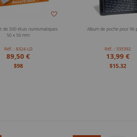
t de 500 étuis numismatiques
Album de poche pour 96 
50 x 50 mm
Réf. : 8324-LD
Réf. : 335392
89,50 €
13,99 €
$98
$15.32