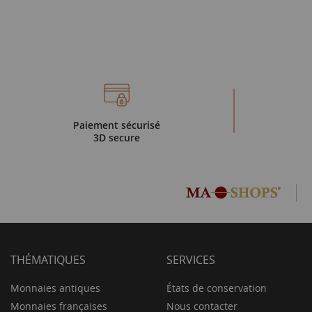
Paiement sécurisé
3D secure
THÉMATIQUES
SERVICES
Monnaies antiques
États de conservation
Monnaies françaises
Nous contacter