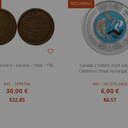
NOUVEAU
oré V - Décime - 1838 - TTB-
Canada 2 Dollars 2024 colo
Célébrons l?Inuit Nunangat
Réf. : SFP8704
Réf. : IN1079-2402
30,00 €
6,00 €
$32.85
$6.57