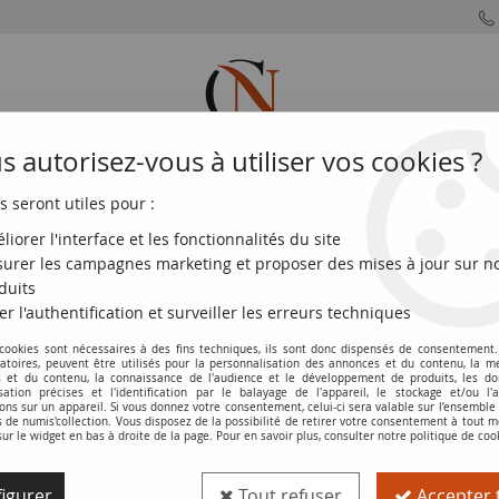
 autorisez-vous à utiliser vos cookies ?
s seront utiles pour :
MONNAIES
MONNAIES
MONNAIES
MONNAIE
FRANÇAISES
DU MONDE
EUROS
DE PARIS
liorer l'interface et les fonctionnalités du site
urer les campagnes marketing et proposer des mises à jour sur n
ie
>
Transnistrie 1 Rouble - Ville de Slobodzeya - 2017
duits
er l'authentification et surveiller les erreurs techniques
 cookies sont nécessaires à des fins techniques, ils sont donc dispensés de consentement. 
Pièce Transnistrie 1 Rouble - Ville de 
gatoires, peuvent être utilisés pour la personnalisation des annonces et du contenu, la m
 et du contenu, la connaissance de l'audience et le développement de produits, les d
isation précises et l'identification par le balayage de l'appareil, le stockage et/ou l'
Réf. :
20200103
ons sur un appareil. Si vous donnez votre consentement, celui-ci sera valable sur l’ensemble
de numis'collection. Vous disposez de la possibilité de retirer votre consentement à tout
sur le widget en bas à droite de la page. Pour en savoir plus, consulter notre politique de coo
Type produit
Pièce
igurer
Tout refuser
Accepter 
Pays
Transnistrie