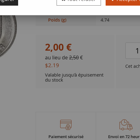
Valeur faciale
1 rouble
Poids (g)
4.74
2
,
00
€
au lieu de
2,50
€
$2.19
Cet ac
Valable jusqu'à épuisement
du stock
Paiement sécurisé
Envoi en 72 heur