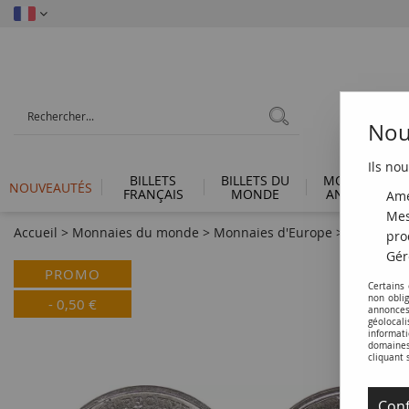
Nous
Ils nou
BILLETS
BILLETS DU
MONNAIES
NOUVEAUTÉS
FRANÇAIS
MONDE
ANTIQUES
Amé
Mes
Accueil
>
Monnaies du monde
>
Monnaies d'Europe
>
Transnistr
pro
Gér
PROMO
Certains
non obli
-
0,50
€
annonces
géolocal
informati
domaines 
cliquant 
Conf