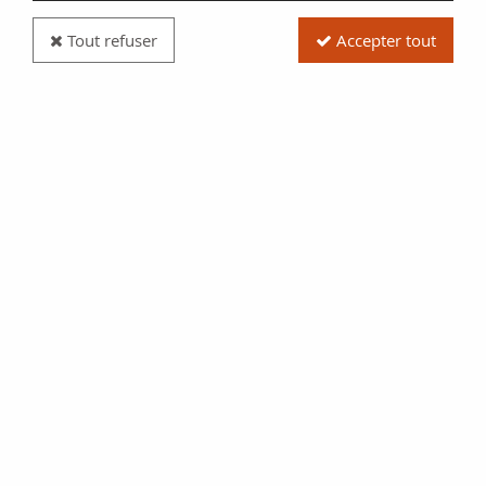
Tout refuser
Accepter tout
Pièce Saint-Marin Chiesa di San Francesco - 50
centimes 2012 Coincard + Timbre
Réf. :
IN2135-1204
Type produit
Pièce
Date/Année
2012