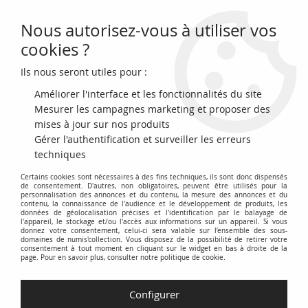
Nous autorisez-vous à utiliser vos
0
cookies ?
Ils nous seront utiles pour :
Accueil
>
Archivage
>
archivage-Monnaies Euros
>
Saint-Marin Chiesa
di San Francesco - 50 centimes 2012 Coincard + Timbre
Améliorer l'interface et les fonctionnalités du site
Mesurer les campagnes marketing et proposer des
mises à jour sur nos produits
Gérer l'authentification et surveiller les erreurs
techniques
Certains cookies sont nécessaires à des fins techniques, ils sont donc dispensés
de consentement. D'autres, non obligatoires, peuvent être utilisés pour la
personnalisation des annonces et du contenu, la mesure des annonces et du
contenu, la connaissance de l'audience et le développement de produits, les
données de géolocalisation précises et l'identification par le balayage de
l'appareil, le stockage et/ou l'accès aux informations sur un appareil. Si vous
donnez votre consentement, celui-ci sera valable sur l’ensemble des sous-
domaines de numis'collection. Vous disposez de la possibilité de retirer votre
consentement à tout moment en cliquant sur le widget en bas à droite de la
page. Pour en savoir plus, consulter notre politique de cookie.
Configurer