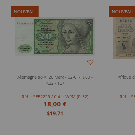
NOUVEAU
NOUVEAU
Allemagne (RFA) 20 Mark - 02-01-1980 -
Afrique d
P.32 - TB+
Réf. : SFB2225
/ Cat. : WPM (P. 32)
Réf. : 
18,00 €
$19.71