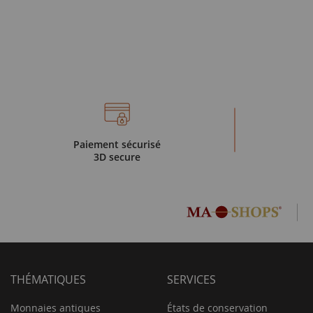
Paiement sécurisé
3D secure
THÉMATIQUES
SERVICES
Monnaies antiques
États de conservation