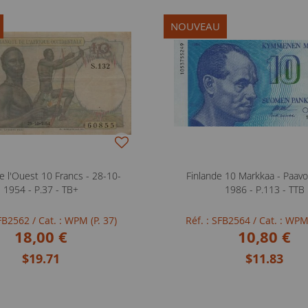
NOUVEAU
e l'Ouest 10 Francs - 28-10-
Finlande 10 Markkaa - Paavo
1954 - P.37 - TB+
1986 - P.113 - TTB
SFB2562
/ Cat. : WPM (P. 37)
Réf. : SFB2564
/ Cat. : WPM
18,00 €
10,80 €
$19.71
$11.83