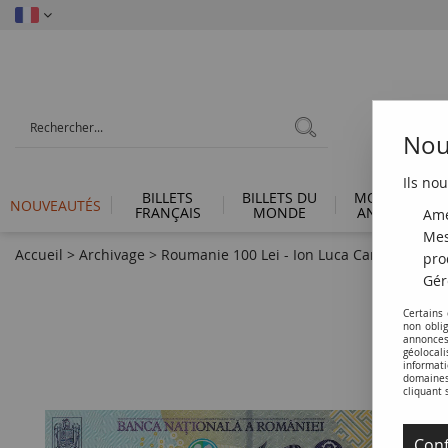
Nous
Ils nou
BILLETS
BILLETS DU
MONNAIES
NOUVEAUTÉS
FRANÇAIS
MONDE
ANTIQUES
Amé
Mes
Accueil
>
Archivage
>
Roumanie 100 Lei - Ion Luca Caragiale - Po
pro
Gér
Certains
non obli
annonces
géolocal
informati
domaines 
cliquant 
Conf