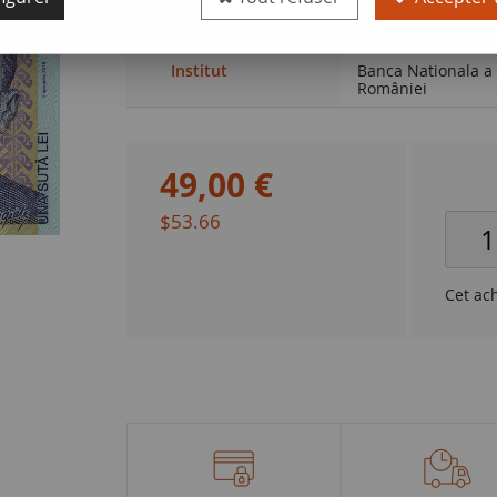
Qualité
NEUF
Institut
Banca Nationala a
României
49
,
00
€
$53.66
Cet ac