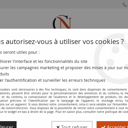
 autorisez-vous à utiliser vos cookies ?
s seront utiles pour :
MONNAIES
MONNAIES
MONNAIES
MONNAIE
FRANÇAISES
DU MONDE
EUROS
DE PARIS
liorer l'interface et les fonctionnalités du site
urer les campagnes marketing et proposer des mises à jour sur n
lymer - 2020 - P.NEW
duits
er l'authentification et surveiller les erreurs techniques
 cookies sont nécessaires à des fins techniques, ils sont donc dispensés de consentement. 
Billet Roumanie 100 Lei - Ion Luca Cara
gatoires, peuvent être utilisés pour la personnalisation des annonces et du contenu, la m
 et du contenu, la connaissance de l'audience et le développement de produits, les d
isation précises et l'identification par le balayage de l'appareil, le stockage et/ou l'
Réf. :
100118475
ons sur un appareil. Si vous donnez votre consentement, celui-ci sera valable sur l’ensemble
de numis'collection. Vous disposez de la possibilité de retirer votre consentement à tout
sur le widget en bas à droite de la page. Pour en savoir plus, consulter notre politique de coo
Type produit
Billet
igurer
Tout refuser
Accepter 
Catalogue
WPM (P. NEW)