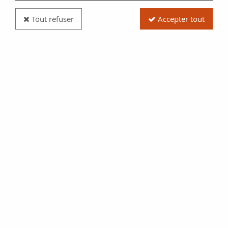
Tout refuser
Accepter tout
Pièce Rome Empire Constance I Chlore - AE,
Génie du Peuple Romain - 294 / 305 Londres
Réf. :
SFP7943
Type produit
Pièce