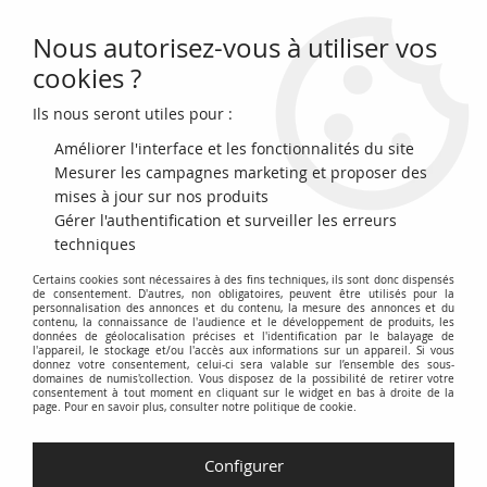
Nous autorisez-vous à utiliser vos
0
cookies ?
Ils nous seront utiles pour :
Accueil
>
Monnaies antiques
>
Monnaies Romaines (-27 à 476)
>
Tétrarchie (284 à 307)
>
Rome Empire Constance I Chlore - AE, Génie du
Améliorer l'interface et les fonctionnalités du site
Peuple Romain - 294 / 305 Londres
Mesurer les campagnes marketing et proposer des
mises à jour sur nos produits
Gérer l'authentification et surveiller les erreurs
techniques
Certains cookies sont nécessaires à des fins techniques, ils sont donc dispensés
de consentement. D'autres, non obligatoires, peuvent être utilisés pour la
personnalisation des annonces et du contenu, la mesure des annonces et du
contenu, la connaissance de l'audience et le développement de produits, les
données de géolocalisation précises et l'identification par le balayage de
l'appareil, le stockage et/ou l'accès aux informations sur un appareil. Si vous
donnez votre consentement, celui-ci sera valable sur l’ensemble des sous-
domaines de numis'collection. Vous disposez de la possibilité de retirer votre
consentement à tout moment en cliquant sur le widget en bas à droite de la
page. Pour en savoir plus, consulter notre politique de cookie.
Configurer