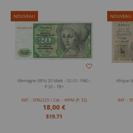
NOUVEAU
NOUVEAU
Allemagne (RFA) 20 Mark - 02-01-1980 -
Afrique d
P.32 - TB+
Réf. : SFB2225
/ Cat. : WPM (P. 32)
Réf. : 
18,00 €
$19.71