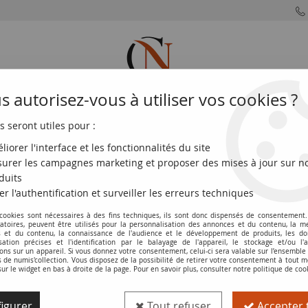
 autorisez-vous à utiliser vos cookies ?
s seront utiles pour :
MONNAIES
MONNAIES
MONNAIES
MONNAIE
FRANÇAISES
DU MONDE
EUROS
DE PARIS
liorer l'interface et les fonctionnalités du site
urer les campagnes marketing et proposer des mises à jour sur n
0 - Spécimen - SUP+ - Kol.440.1
duits
er l'authentification et surveiller les erreurs techniques
 cookies sont nécessaires à des fins techniques, ils sont donc dispensés de consentement. 
Billet Réunion 100 Francs - La Bourdonn
gatoires, peuvent être utilisés pour la personnalisation des annonces et du contenu, la m
 et du contenu, la connaissance de l'audience et le développement de produits, les d
isation précises et l'identification par le balayage de l'appareil, le stockage et/ou l'
Réf. :
100117283
ons sur un appareil. Si vous donnez votre consentement, celui-ci sera valable sur l’ensemble
de numis'collection. Vous disposez de la possibilité de retirer votre consentement à tout
sur le widget en bas à droite de la page. Pour en savoir plus, consulter notre politique de coo
Type produit
Billet
igurer
Tout refuser
Accepter 
Catalogue
WPM (P. 49.s)