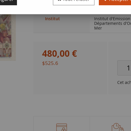
Qualité
SUP+
Institut
Institut d'Emission
Départements d'O
Mer
480
,
00
€
$525.6
Cet ac