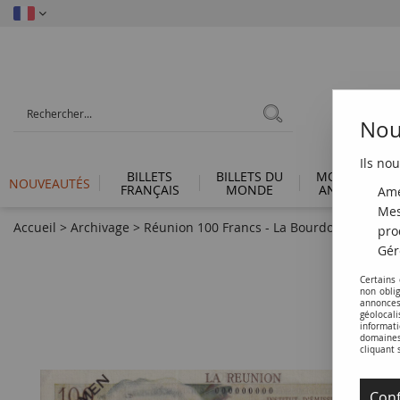
Nous
Ils nou
BILLETS
BILLETS DU
MONNAIES
NOUVEAUTÉS
FRANÇAIS
MONDE
ANTIQUES
Amé
Mes
Accueil
>
Archivage
>
Réunion 100 Francs - La Bourdonnais - 196
pro
Gér
Certains
non obli
annonces
géolocal
informati
domaines 
cliquant 
Conf