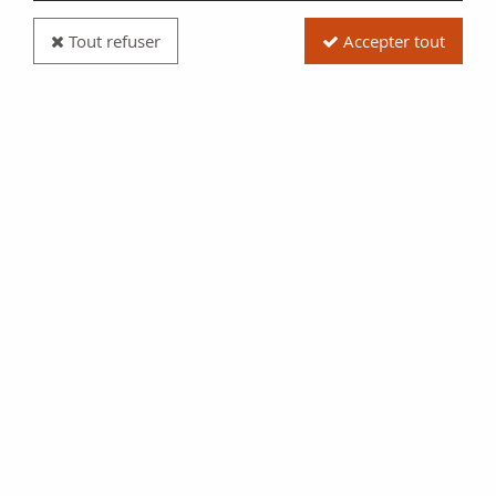
Tout refuser
Accepter tout
Pièce Polynésie Fr. 5 Francs - Liberté - Paysage -
Millésimes variés (1975-1990) - TB à TTB
Réf. :
20304570
Type produit
Pièce
Catalogue
Word coins (KM. 12)
Pays
Polynésie Fr.