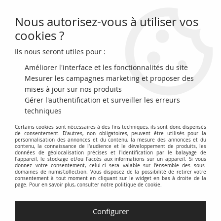
Nous autorisez-vous à utiliser vos
0
cookies ?
Ils nous seront utiles pour :
Accueil
>
Monnaies du monde
>
Monnaies d'Océanie
>
Polynésie Française
>
Polynésie Fr. 5 Francs - Liberté - Paysage -
Améliorer l'interface et les fonctionnalités du site
Millésimes variés (1975-1990) - TB à TTB
Mesurer les campagnes marketing et proposer des
mises à jour sur nos produits
PROMO
-
0,75
€
Gérer l'authentification et surveiller les erreurs
techniques
Certains cookies sont nécessaires à des fins techniques, ils sont donc dispensés
de consentement. D'autres, non obligatoires, peuvent être utilisés pour la
personnalisation des annonces et du contenu, la mesure des annonces et du
contenu, la connaissance de l'audience et le développement de produits, les
données de géolocalisation précises et l'identification par le balayage de
l'appareil, le stockage et/ou l'accès aux informations sur un appareil. Si vous
donnez votre consentement, celui-ci sera valable sur l’ensemble des sous-
domaines de numis'collection. Vous disposez de la possibilité de retirer votre
consentement à tout moment en cliquant sur le widget en bas à droite de la
page. Pour en savoir plus, consulter notre politique de cookie.
Configurer