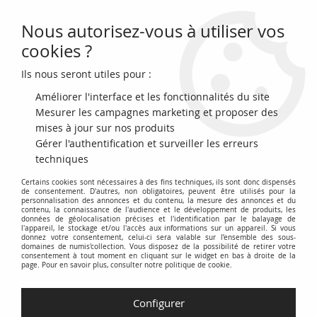
Nous autorisez-vous à utiliser vos
0
cookies ?
Ils nous seront utiles pour :
Accueil
>
Archivage
>
archivage-Billets du Monde
>
Pologne 5000
Zlotych 1988 - Frederic Chopin - Musique - 1988
Améliorer l'interface et les fonctionnalités du site
Mesurer les campagnes marketing et proposer des
mises à jour sur nos produits
Gérer l'authentification et surveiller les erreurs
techniques
Certains cookies sont nécessaires à des fins techniques, ils sont donc dispensés
de consentement. D'autres, non obligatoires, peuvent être utilisés pour la
personnalisation des annonces et du contenu, la mesure des annonces et du
contenu, la connaissance de l'audience et le développement de produits, les
données de géolocalisation précises et l'identification par le balayage de
l'appareil, le stockage et/ou l'accès aux informations sur un appareil. Si vous
donnez votre consentement, celui-ci sera valable sur l’ensemble des sous-
domaines de numis'collection. Vous disposez de la possibilité de retirer votre
consentement à tout moment en cliquant sur le widget en bas à droite de la
page. Pour en savoir plus, consulter notre politique de cookie.
Configurer