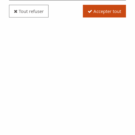
Tout refuser
Accepter tout
Billet Pologne 5000 Zlotych 1988 - Frederic Chopin
- Musique - 1988
Réf. :
100088084
Type produit
Billet
Date/Année
01/12/1988