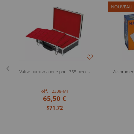
NOUVEAU
Valise numismatique pour 355 pièces
Assortimen
Réf. : 2338-MF
65,50 €
$71.72