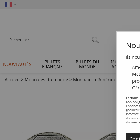
Nous
Ils nou
BILLETS
BILLETS DU
MONNAIES
NOUVEAUTÉS
FRANÇAIS
MONDE
ANTIQUES
Amé
Mes
Accueil
>
Monnaies du monde
>
Monnaies d'Amérique
>
Pérou
pro
Gér
Certains
non obli
annonces
géolocal
informati
domaines 
cliquant 
Conf