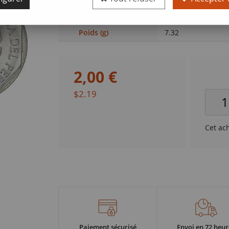
Valeur faciale
1 sol
Poids (g)
7.32
2
,
00
€
$2.19
Cet ac
Paiement sécurisé
Envoi en 72 heur