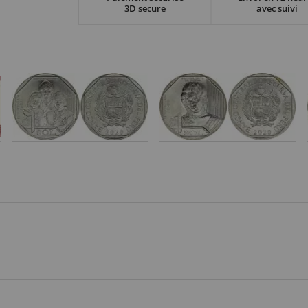
3D secure
avec suivi