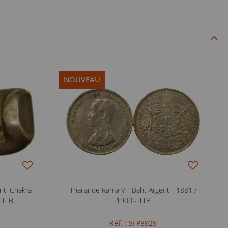
NOUVEAU
nt, Chakra
Thaïlande Rama V - Baht Argent - 1881 /
- TTB
1900 - TTB
Réf. : SFP8929