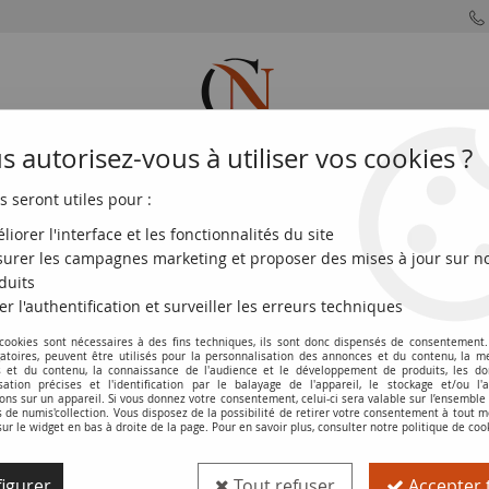
 autorisez-vous à utiliser vos cookies ?
s seront utiles pour :
MONNAIES
MONNAIES
MONNAIES
MONNAIE
FRANÇAISES
DU MONDE
EUROS
DE PARIS
liorer l'interface et les fonctionnalités du site
urer les campagnes marketing et proposer des mises à jour sur n
>
Pérou 1 Sol - Hipólito Unanue y Pavón - 2021
duits
er l'authentification et surveiller les erreurs techniques
 cookies sont nécessaires à des fins techniques, ils sont donc dispensés de consentement. 
Pièce Pérou 1 Sol - Hipólito Unanue y 
gatoires, peuvent être utilisés pour la personnalisation des annonces et du contenu, la m
 et du contenu, la connaissance de l'audience et le développement de produits, les d
isation précises et l'identification par le balayage de l'appareil, le stockage et/ou l'
Réf. :
20303950
ons sur un appareil. Si vous donnez votre consentement, celui-ci sera valable sur l’ensemble
de numis'collection. Vous disposez de la possibilité de retirer votre consentement à tout
sur le widget en bas à droite de la page. Pour en savoir plus, consulter notre politique de coo
Type produit
Pièce
igurer
Tout refuser
Accepter 
Pays
Pérou