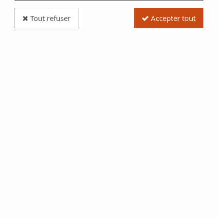
Tout refuser
Accepter tout
Billet Paraguay 5 Guaranies - Jeune femme
paraguayenne - Hôtel Guarani - 1963 - Série A
Réf. :
NCB13449
Type produit
Billet