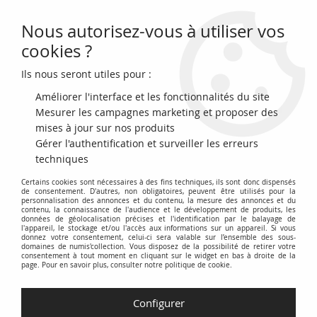
Nous autorisez-vous à utiliser vos
0
cookies ?
Ils nous seront utiles pour :
Accueil
>
Billets du Monde
>
Billets d'Amérique
>
Paraguay
>
Paraguay
5 Guaranies - Jeune femme paraguayenne - Hôtel Guarani - 1963 - Série
Améliorer l'interface et les fonctionnalités du site
A
Mesurer les campagnes marketing et proposer des
mises à jour sur nos produits
Gérer l'authentification et surveiller les erreurs
techniques
Certains cookies sont nécessaires à des fins techniques, ils sont donc dispensés
de consentement. D'autres, non obligatoires, peuvent être utilisés pour la
personnalisation des annonces et du contenu, la mesure des annonces et du
contenu, la connaissance de l'audience et le développement de produits, les
données de géolocalisation précises et l'identification par le balayage de
l'appareil, le stockage et/ou l'accès aux informations sur un appareil. Si vous
donnez votre consentement, celui-ci sera valable sur l’ensemble des sous-
domaines de numis'collection. Vous disposez de la possibilité de retirer votre
consentement à tout moment en cliquant sur le widget en bas à droite de la
page. Pour en savoir plus, consulter notre politique de cookie.
Configurer