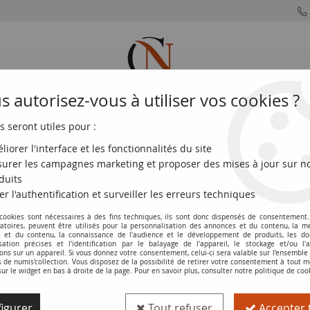
 autorisez-vous à utiliser vos cookies ?
s seront utiles pour :
MONNAIES
MONNAIES
MONNAIES
MONNAIE
FRANÇAISES
DU MONDE
EUROS
DE PARIS
liorer l'interface et les fonctionnalités du site
urer les campagnes marketing et proposer des mises à jour sur n
aguay 10000 Guaranies - J.G Rodriguez de Francia - 2022 (2024) - Sé
duits
er l'authentification et surveiller les erreurs techniques
 cookies sont nécessaires à des fins techniques, ils sont donc dispensés de consentement. 
Billet Paraguay 10000 Guaranies - J.G Ro
gatoires, peuvent être utilisés pour la personnalisation des annonces et du contenu, la m
 et du contenu, la connaissance de l'audience et le développement de produits, les d
isation précises et l'identification par le balayage de l'appareil, le stockage et/ou l'
Réf. :
NCB9187
ons sur un appareil. Si vous donnez votre consentement, celui-ci sera valable sur l’ensemble
de numis'collection. Vous disposez de la possibilité de retirer votre consentement à tout
sur le widget en bas à droite de la page. Pour en savoir plus, consulter notre politique de coo
Type produit
Billet
igurer
Tout refuser
Accepter 
Catalogue
WPM (P. A.238c)