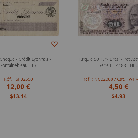
Chèque - Crédit Lyonnais -
Turquie 50 Turk Lirasi - Pdt At
Fontainebleau - TB
- Série I - P.188 - NE
Réf. : SFB2650
Réf. : NCB2388
/ Cat. : WPM
12,00 €
4,50 €
$13.14
$4.93