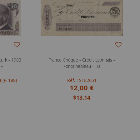
aturk - 1983
France Chèque - Crédit Lyonnais -
UF
Fontainebleau - TB
 (P. 188)
Réf. : SFB2651
12,00 €
$13.14