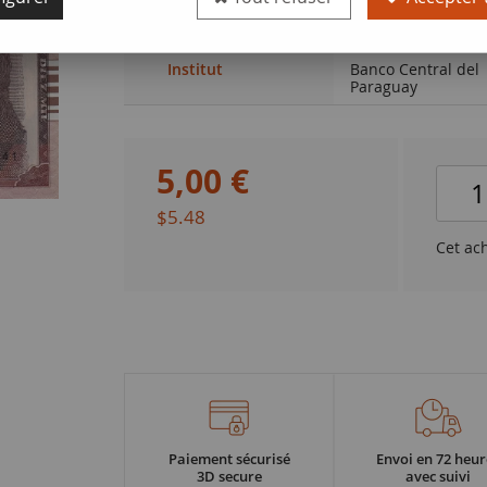
Qualité
NEUF
Institut
Banco Central del
Paraguay
5
,
00
€
$5.48
Cet ac
Paiement sécurisé
Envoi en 72 heur
3D secure
avec suivi