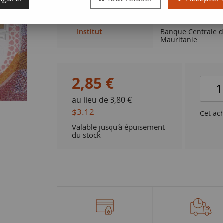
Qualité
NEUF
Institut
Banque Centrale 
Mauritanie
2
,
85
€
au lieu de
3,80
€
$3.12
Cet ac
Valable jusqu'à épuisement
du stock