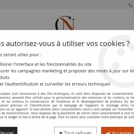
 autorisez-vous à utiliser vos cookies ?
s seront utiles pour :
MONNAIES
MONNAIES
MONNAIES
MONNAIE
FRANÇAISES
DU MONDE
EUROS
DE PARIS
liorer l'interface et les fonctionnalités du site
urer les campagnes marketing et proposer des mises à jour sur n
ritanie 20 Ouguiya - Mosquée - 2020 - P.NEW
duits
er l'authentification et surveiller les erreurs techniques
 cookies sont nécessaires à des fins techniques, ils sont donc dispensés de consentement. 
Billet Mauritanie 20 Ouguiya - Mosquée
gatoires, peuvent être utilisés pour la personnalisation des annonces et du contenu, la m
 et du contenu, la connaissance de l'audience et le développement de produits, les d
isation précises et l'identification par le balayage de l'appareil, le stockage et/ou l'
Réf. :
100117618
ons sur un appareil. Si vous donnez votre consentement, celui-ci sera valable sur l’ensemble
de numis'collection. Vous disposez de la possibilité de retirer votre consentement à tout
sur le widget en bas à droite de la page. Pour en savoir plus, consulter notre politique de coo
Type produit
Billet
igurer
Tout refuser
Accepter 
Catalogue
WPM (P. NEW)