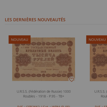
LES DERNIÈRES NOUVEAUTÉS
NOUVEAU
NOUVEAU
U.R.S.S. (Fédération de Russie) 1000
U.R.S.S.
Roubles - 1918 - P.95 - TB+
Roub
Réf. : SFB2662
/ Cat. : WPM (P. 95)
Réf. : 