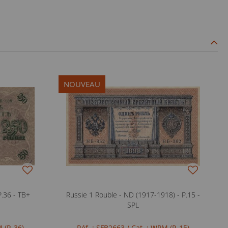
NOUVEAU
P.36 - TB+
Russie 1 Rouble - ND (1917-1918) - P.15 -
SPL
 (P. 36)
Réf. : SFB2663
/ Cat. : WPM (P. 15)