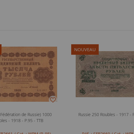
NOUVEAU
 (Fédération de Russie) 1000
Russie 250 Roubles - 1917 - 
les - 1918 - P.95 - TTB
SFB2661
/ Cat. : WPM (P. 95)
Réf. : SFB2660
/ Cat. : WPM