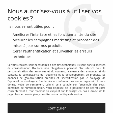
Nous autorisez-vous à utiliser vos
0
cookies ?
Ils nous seront utiles pour :
Accueil
>
Billets du Monde
>
Billets d'Afrique
>
Madagascar
>
Madagascar 5 Francs - 1925 - Épreuve recto/verso non filigrané et non
Améliorer l'interface et les fonctionnalités du site
signé
Mesurer les campagnes marketing et proposer des
mises à jour sur nos produits
NOUVEAU
Gérer l'authentification et surveiller les erreurs
techniques
Certains cookies sont nécessaires à des fins techniques, ils sont donc dispensés
de consentement. D'autres, non obligatoires, peuvent être utilisés pour la
personnalisation des annonces et du contenu, la mesure des annonces et du
contenu, la connaissance de l'audience et le développement de produits, les
données de géolocalisation précises et l'identification par le balayage de
l'appareil, le stockage et/ou l'accès aux informations sur un appareil. Si vous
donnez votre consentement, celui-ci sera valable sur l’ensemble des sous-
domaines de numis'collection. Vous disposez de la possibilité de retirer votre
consentement à tout moment en cliquant sur le widget en bas à droite de la
page. Pour en savoir plus, consulter notre politique de cookie.
Configurer