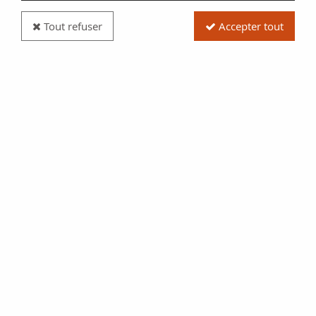
Tout refuser
Accepter tout
Billet Madagascar 5 Francs - 1925 - Épreuve
recto/verso non filigrané et non signé
Réf. :
NCB13757